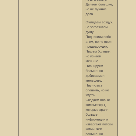
Делаем большие,
но не лучшие
дела.
Очищаем воздух,
но загрязняем
душу.
Подчинили себе
атом, но не свои
предрассудки.
Пишем больше,
но узнаем
меньше.
Планируем
больше, но
добиваемся
меньшего.
Научились
спешить, но не
ждать.
Создаем новые
компьютеры,
которые хранят
больше
информации и
извергают потоки
копий, чем
раньше, но