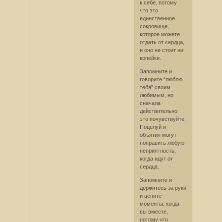
к себе, потому
что это
единственное
сокровище,
которое можете
отдать от сердца,
и оно не стоит ни
копейки.
Запомните и
говорите “люблю
тебя” своим
любимым, но
сначала
действительно
это почувствуйте.
Поцелуй и
объятия могут
поправить любую
неприятность,
когда идут от
сердца.
Запомните и
держитесь за руки
и цените
моменты, когда
вы вместе,
потому что