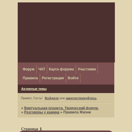
Форум
ЧАТ
Карта форума
Участники
Правила
Регистрация
Войти
Активные темы
Привет, Гость!
Войдите
или
зарегистрируйтесь
.
»
Виртуальная планета. Творческий форум.
»
Разговоры у камина
»
Правила Жизни
Страница:
1