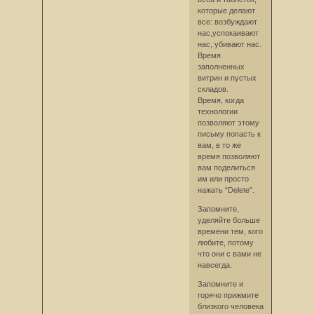
которые делают
все: возбуждают
нас,успокаивают
нас, убивают наc.
Время
заполненных
витрин и пустых
складов.
Время, когда
технологии
позволяют этому
письму попасть к
вам, в то же
время позволяют
вам поделиться
им или просто
нажать “Delete”.
Запомните,
уделяйте больше
времени тем, кого
любите, потому
что они с вами не
навсегда.
Запомните и
горячо прижмите
близкого человека