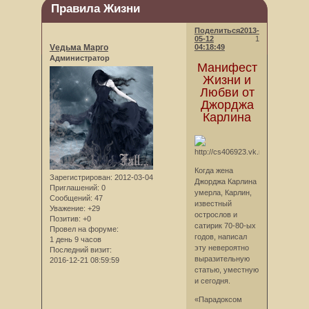
Правила Жизни
Поделиться
2013-
05-12
1
Vедьма Марго
04:18:49
Администратор
Манифест
Жизни и
Любви от
Джорджа
Карлина
Когда жена
Зарегистрирован
: 2012-03-04
Джорджа Карлина
Приглашений:
0
умерла, Карлин,
Сообщений:
47
известный
Уважение:
+29
острослов и
Позитив:
+0
сатирик 70-80-ых
Провел на форуме:
годов, написал
1 день 9 часов
эту невероятно
Последний визит:
выразительную
2016-12-21 08:59:59
статью, уместную
и сегодня.
«Парадоксом