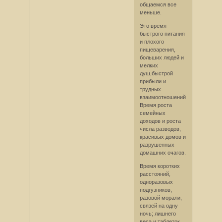
общаемся все
меньше.
Это время
быстрого питания
и плохого
пищеварения,
больших людей и
мелких
душ,быстрой
прибыли и
трудных
взаимоотношений.
Время роста
семейных
доходов и роста
числа разводов,
красивых домов и
разрушенных
домашних очагов.
Время коротких
расстояний,
одноразовых
подгузников,
разовой морали,
связей на одну
ночь; лишнего
веса и таблеток,