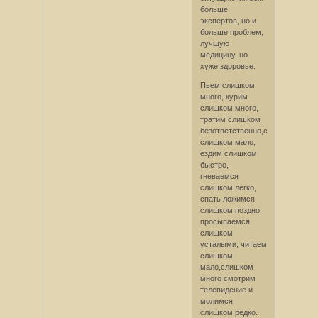
больше
экспертов, но и
больше проблем,
лучшую
медицину, но
хуже здоровье.
Пьем слишком
много, курим
слишком много,
тратим слишком
безответственно,смеемся
слишком мало,
ездим слишком
быстро,
гневаемся
слишком легко,
спать ложимся
слишком поздно,
просыпаемся
слишком
усталыми, читаем
слишком
мало,слишком
много смотрим
телевидение и
молимся
слишком редко.