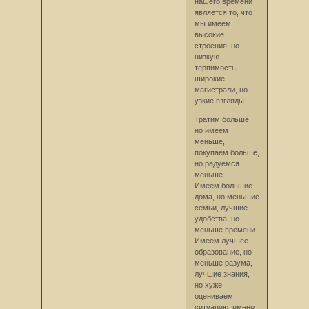
нашего времени
является то, что
мы имеем
высокие
строения, но
низкую
терпимость,
широкие
магистрали, но
узкие взгляды.
Тратим больше,
но имеем
меньше,
покупаем больше,
но радуемся
меньше.
Имеем большие
дома, но меньшие
семьи, лучшие
удобства, но
меньше времени.
Имеем лучшее
образование, но
меньше разума,
лучшие знания,
но хуже
оцениваем
ситуацию, имеем