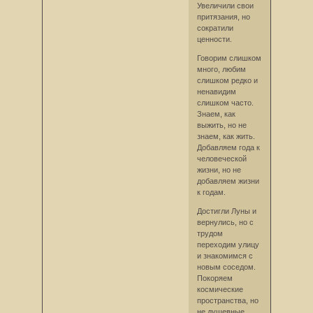
Увеличили свои
притязания, но
сократили
ценности.
Говорим слишком
много, любим
слишком редко и
ненавидим
слишком часто.
Знаем, как
выжить, но не
знаем, как жить.
Добавляем года к
человеческой
жизни, но не
добавляем жизни
к годам.
Достигли Луны и
вернулись, но с
трудом
переходим улицу
и знакомимся с
новым соседом.
Покоряем
космические
пространства, но
не душевные.