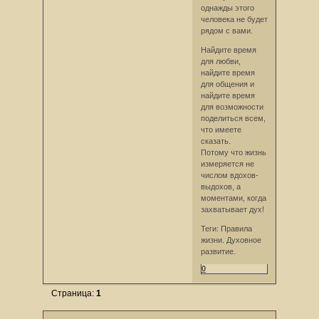
однажды этого
человека не будет
рядом с вами.
Найдите время
для любви,
найдите время
для общения и
найдите время
для возможности
поделиться всем,
что имеете
сказать.
Потому что жизнь
измеряется не
числом вдохов-
выдохов, а
моментами, когда
захватывает дух!
Теги: Правила
жизни. Духовное
развитие.
0
Страница:
1