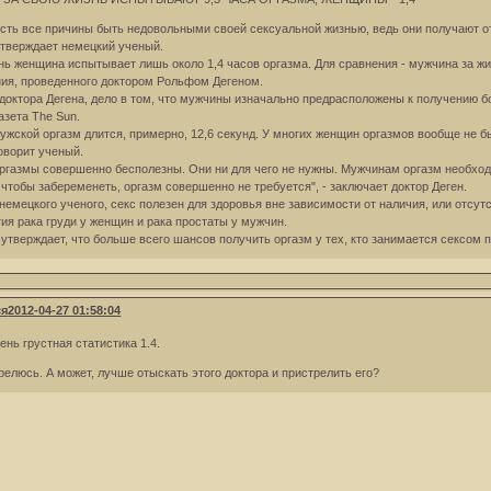
сть все причины быть недовольными своей сексуальной жизнью, ведь они получают от
тверждает немецкий ученый.
нь женщина испытывает лишь около 1,4 часов оргазма. Для сравнения - мужчина за ж
ия, проведенного доктором Рольфом Дегеном.
доктора Дегена, дело в том, что мужчины изначально предрасположены к получению б
азета The Sun.
ужской оргазм длится, примерно, 12,6 секунд. У многих женщин оргазмов вообще не бы
говорит ученый.
ргазмы совершенно бесполезны. Они ни для чего не нужны. Мужчинам оргазм необхо
чтобы забеременеть, оргазм совершенно не требуется", - заключает доктор Деген.
немецкого ученого, секс полезен для здоровья вне зависимости от наличия, или отсут
тия рака груди у женщин и рака простаты у мужчин.
 утверждает, что больше всего шансов получить оргазм у тех, кто занимается сексом 
ся
2012-04-27 01:58:04
ень грустная статистика 1.4.
релюсь. А может, лучше отыскать этого доктора и пристрелить его?