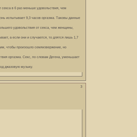
 секса в 6 раз меньше удовольствия, чем
изнь испытывает 9,3 часов оргазма. Таковы данные
ольшего удовольствия от секса, чем женщины,
вает, а если они и случаются, то длятся лишь 1,7
дим, чтобы произошло семяизвержение, но
ствия оргазма. Секс, по словам Дегена, уменьшает
под джазовую музыку.
3