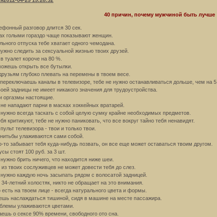
ся
2012-04-25 15:28:32
40 причин, почему мужчиной быть лучше
лефонный разговор длится 30 сек.
ах голыми гораздо чаще показывают женщин.
ельного отпуска тебе хватает одного чемодана.
 нужно следить за сексуальной жизнью твоих друзей.
 в туалет короче на 80 %.
можешь открыть все бутылки.
друзьям глубоко плевать на перемены в твоем весе.
ы переключаешь каналы в телевизоре, тебе не нужно останавливаться дольше, чем на 5
воей задницы не имеет никакого значения для трудоустройства.
ои оргазмы настоящие.
я не нападают парни в масках хоккейных вратарей.
е нужно всегда таскать с собой целую сумку крайне необходимых предметов.
ебя критикуют, тебе не нужно паниковать, что все вокруг тайно тебя ненавидят.
 пульт телевизора - твои и только твои.
енитьбы улаживаются сами собой.
то-то забывает тебя куда-нибудь позвать, он все еще может оставаться твоим другом.
усы стоят 100 руб. за 3 шт.
е нужно брить ничего, что находится ниже шеи.
н из твоих сослуживцев не может довести тебя до слез.
е нужно каждую ночь засыпать рядом с волосатой задницей.
ы 34-летний холостяк, никто не обращает на это внимания.
о есть на твоем лице - всегда натурального цвета и формы.
ешь наслаждаться тишиной, сидя в машине на месте пассажира.
облемы улаживаются цветами.
аешь о сексе 90% времени, свободного ото сна.