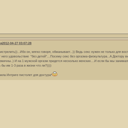
ся
2012-04-27 03:07:28
ристрелить))...Ибо он, мягко говоря, обманывает...)) Ведь секс нужен не только для в
т него удовольствие "без детей"....Посему секс без оргазма-физкультура...А Доктору
змичны..) И на 1 мужской оргазм придется несколько женских....И если бы мы занимал
бы им 1-3 раза в жизни что ли?))))
рила Интриге пистолет для дохтура*