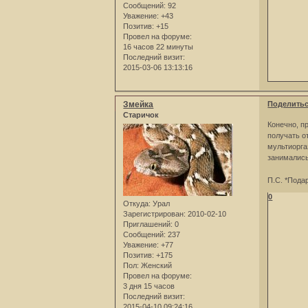
Сообщений:
92
Уважение:
+43
Позитив:
+15
Провел на форуме:
16 часов 22 минуты
Последний визит:
2015-03-06 13:13:16
Змейка
Поделить
Старичок
Конечно, п
получать о
мультиорга
занимались 
П.С. *Пода
0
Откуда:
Урал
Зарегистрирован
: 2010-02-10
Приглашений:
0
Сообщений:
237
Уважение:
+77
Позитив:
+175
Пол:
Женский
Провел на форуме:
3 дня 15 часов
Последний визит:
2015-04-10 09:24:16