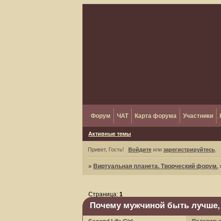
Форум
ЧАТ
Карта форума
Участники
Активные темы
Привет, Гость!
Войдите
или
зарегистрируйтесь
.
»
Виртуальная планета. Творческий форум.
Страница:
1
Почему мужчиной быть лучше,