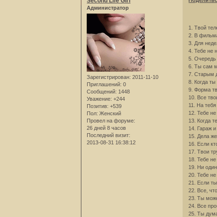
Second Life Girl
Поделить
Администратор
1. Твой те
2. В фильм
3. Для нед
4. Тебе не
5. Очередь
6. Ты сам 
7. Старым 
Зарегистрирован
: 2011-11-10
8. Когда т
Приглашений:
0
9. Форма т
Сообщений:
1448
10. Все тв
Уважение:
+244
11. На теб
Позитив:
+539
12. Тебе н
Пол:
Женский
13. Когда т
Провел на форуме:
26 дней 8 часов
14. Гараж и
Последний визит:
15. Дела ж
2013-08-31 16:38:12
16. Если к
17. Твои тр
18. Тебе н
19. Ни оди
20. Тебе н
21. Если т
22. Все, чт
23. Ты мож
24. Все пр
25. Ты дум