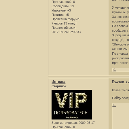
Приглашений:
0
Сообщений:
19
У женщин е
Уважение:
+3
мужчины, у
Позитив:
+5
За всю жиз
Провел на форуме:
исследован
7 часов 13 минут
По словам 
Последний визит:
сообщает г
2012-09-24 02:02:33
"Средний м
секунд", - 
"Женские о
женщинам, 
По словам 
риск разви
Врач также
+1
Интрига
Поделить
Старичок
Какая-то оч
Пойду заст
+1
Зарегистрирован
: 2009-05-17
Приглашений:
0