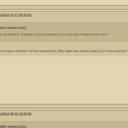
ся
2012-04-27 06:55:53
ига написал(а):
у застрелюсь. А может, лучше отыскать этого доктора и пристрелить его?
ься надо,а больше сексом заниматься.))Мы ждём вас,милые дамы)).(от лица мужчин)
ся
2012-08-02 18:35:09
uality написал(а):