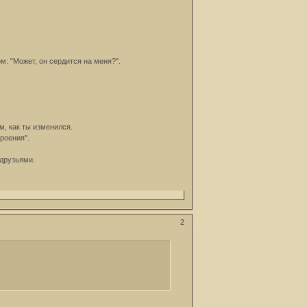
: "Может, он сердится на меня?".
м, как ты изменился.
роения".
 друзьями.
2