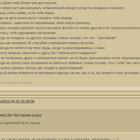
ар обуви тебе более чем достаточно.
не перестает рассказывать неприличный анекдот, когда ты входишь в комнату.
ешь снять майку, если тебе жарко.
цы на авто рынке могут говорить тебе правду.
аплевать, заметили ли окружающие твою новую прическу.
ешь часами напролет молча смотреть футбол со своим другом и не терзаться вопросом
есяц у тебя одинаковое настроение.
гда не поедешь на другую заправку только потому, что эта - "противная".
ешь как минимум 20 способов открывания пивных бутылок.
икогда не пялятся на твою грудь, когда ты разговариваешь с ними.
росто можешь заскочить к другу без "небольшого подарочка".
ы не позвонишь другу в назначенное время, он не будет рассказывать всем окружающи
огда не пропустишь возможности заняться любовью только потому, что у тебя "нет наст
е нужно помнить ничьих дат свадеб и дней рождений.
ругой мужик появился на вечеринке одетым так же, как и ты, вы можете стать лучшими
__________________
ся
2012-04-25 15:38:06
nd Life Girl написал(а):
му мужчиной быть лучше
ЗА СВОЮ ЖИЗНЬ ИСПЫТЫВАЮТ 9,3 ЧАСА ОРГАЗМА, ЖЕНЩИНЫ - 1,4