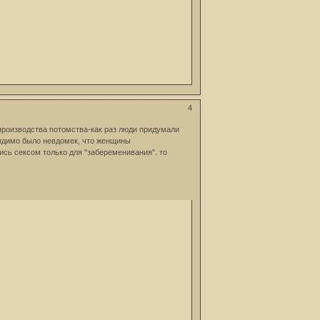
4
оспроизводства потомства-как раз люди придумали
 видимо было невдомек, что женщины
ись сексом только для "забеременивания". то