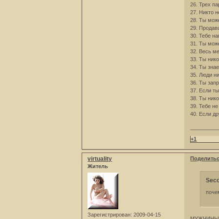
26. Трех п
27. Никто 
28. Ты мож
29. Продав
30. Тебе н
31. Ты мож
32. Весь м
33. Ты нико
34. Ты зна
35. Люди н
36. Ты зап
37. Если т
38. Ты ник
39. Тебе н
40. Если д
_________
+1
virtuality
Поделить
Житель
Seco
поче
Зарегистрирован
: 2009-04-15
МУЖЧИНЫ 