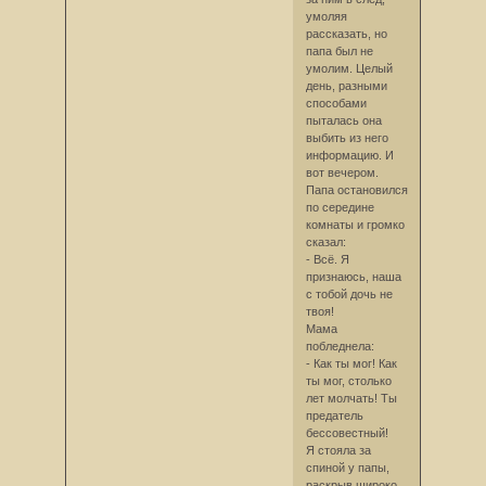
умоляя
рассказать, но
папа был не
умолим. Целый
день, разными
способами
пыталась она
выбить из него
информацию. И
вот вечером.
Папа остановился
по середине
комнаты и громко
сказал:
- Всё. Я
признаюсь, наша
с тобой дочь не
твоя!
Мама
побледнела:
- Как ты мог! Как
ты мог, столько
лет молчать! Ты
предатель
бессовестный!
Я стояла за
спиной у папы,
раскрыв широко