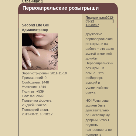
Страница:
1
Первоапрельские розыгрыши
Поделиться
2012-
03-22
1
Second Life Girl
12:40:57
Администратор
Дружеские
первоапрельские
розыгрыши на
работе – это залог
долгой и крепкой
дружбы.
Первоапрельский
розыгрыш в
семье - это
Зарегистрирован
: 2011-11-10
фейерверк
Приглашений:
0
Сообщений:
1448
эмоций и
Уважение:
+244
солнечный круг
Позитив:
+539
смеха.
Пол:
Женский
НО! Розыгрыш
Провел на форуме:
26 дней 8 часов
должен быть,
Последний визит:
действительно,
2013-08-31 16:38:12
по-настоящему
добрым, чтобы
поднять
настроение, а не
испортить.