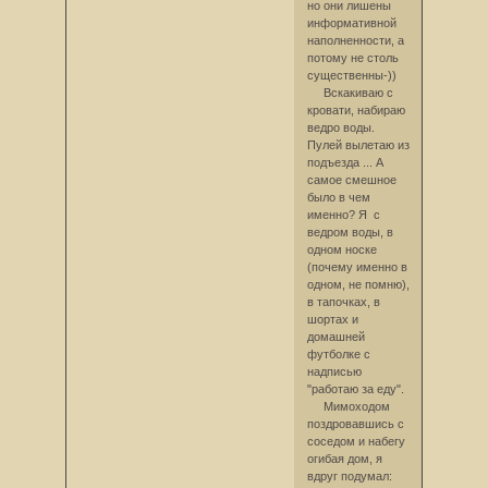
но они лишены
информативной
наполненности, а
потому не столь
существенны-))
Вскакиваю с
кровати, набираю
ведро воды.
Пулей вылетаю из
подъезда ... А
самое смешное
было в чем
именно? Я с
ведром воды, в
одном носке
(почему именно в
одном, не помню),
в тапочках, в
шортах и
домашней
футболке с
надписью
"работаю за еду".
Мимоходом
поздровавшись с
соседом и набегу
огибая дом, я
вдруг подумал: