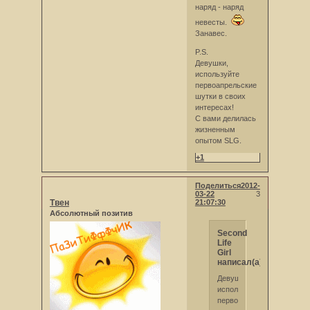
наряд - наряд
невесты.
Занавес.
P.S.
Девушки,
используйте
первоапрельские
шутки в своих
интересах!
С вами делилась
жизненным
опытом SLG.
+1
Поделиться
2012-
03-22
3
Твен
21:07:30
Абсолютный позитив
Second
Life
Girl
написал(а):
Девушки,
используйте
первоапрельские