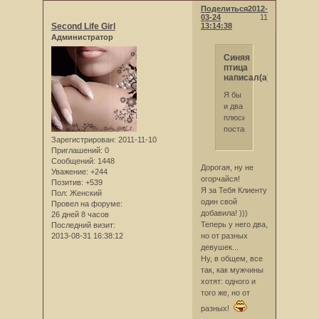
Поделиться
2012-
03-24
11
Second Life Girl
13:14:38
Администратор
Синяя
птица
написал(а):
Я бы
и два
плюсика
поставила!
Зарегистрирован
: 2011-11-10
Приглашений:
0
Сообщений:
1448
Дорогая, ну не
Уважение:
+244
огорчайся!
Позитив:
+539
Я за Тебя Клиенту
Пол:
Женский
один свой
Провел на форуме:
добавила! )))
26 дней 8 часов
Теперь у него два,
Последний визит:
2013-08-31 16:38:12
но от разных
девушек...
Ну, в общем, все
так, как мужчины
хотят: одного и
того же, но от
разных!