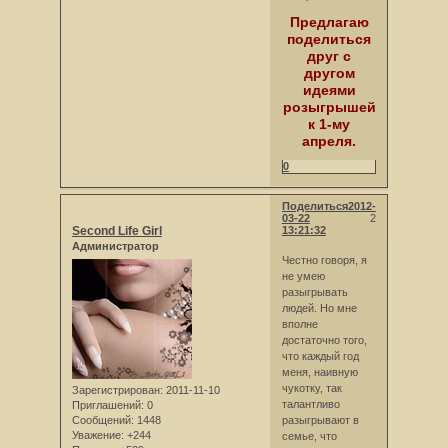
Предлагаю
поделиться
друг с
другом
идеями
розыгрышей
к 1-му
апреля.
0
Поделиться
2012-
03-22
2
Second Life Girl
13:21:32
Администратор
Честно говоря, я
не умею
разыгрывать
людей. Но мне
вполне
достаточно того,
что каждый год
меня, наивную
чукотку, так
Зарегистрирован
: 2011-11-10
талантливо
Приглашений:
0
Сообщений:
1448
разыгрывают в
Уважение:
+244
семье, что