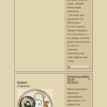
глаза. Увидев
меня мама
крикнула:
- Не верь ему
доченька! Ты
МОЯ дочь!
В этот момент,
трудно передать
что случилось с
ее лицом, но папа
долго потом бегал
от нее по
комнате.
Смеялись мы
еще неделю над
этим.
+1
Поделиться
2012-
03-24
9
Клиент
09:15:13
Старичок
Меня разыграли
довольно
своеобразно.
Дело было 1-го
апреля (не