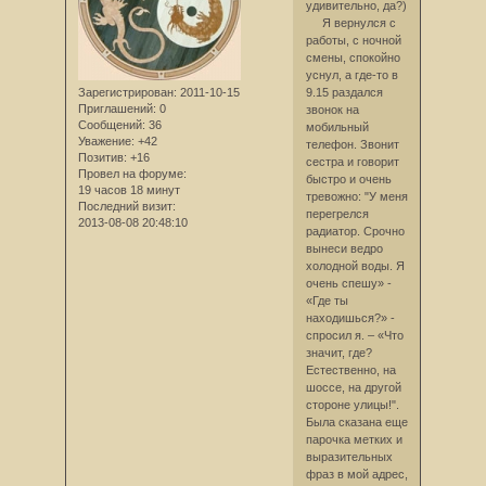
удивительно, да?)
Я вернулся с
работы, с ночной
смены, спокойно
уснул, а где-то в
Зарегистрирован
: 2011-10-15
9.15 раздался
Приглашений:
0
звонок на
Сообщений:
36
мобильный
Уважение:
+42
телефон. Звонит
Позитив:
+16
сестра и говорит
Провел на форуме:
быстро и очень
19 часов 18 минут
тревожно: "У меня
Последний визит:
перегрелся
2013-08-08 20:48:10
радиатор. Срочно
вынеси ведро
холодной воды. Я
очень спешу» -
«Где ты
находишься?» -
спросил я. – «Что
значит, где?
Естественно, на
шоссе, на другой
стороне улицы!".
Была сказана еще
парочка метких и
выразительных
фраз в мой адрес,