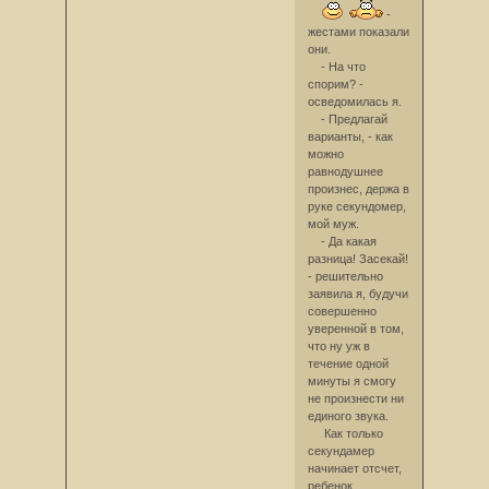
-
жестами показали
они.
- На что
спорим? -
осведомилась я.
- Предлагай
варианты, - как
можно
равнодушнее
произнес, держа в
руке секундомер,
мой муж.
- Да какая
разница! Засекай!
- решительно
заявила я, будучи
совершенно
уверенной в том,
что ну уж в
течение одной
минуты я смогу
не произнести ни
единого звука.
Как только
секундамер
начинает отсчет,
ребенок,