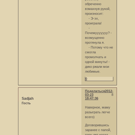
обреченно
взмахнув рукой,
произносит:
- Э-эх,
проиграла!
-
Почемууууууу? -
возмущенно
протянула я.
- Потому что не
смогла
промолчать и
одной минуты! -
дико ржали мои
любимые.
0
Поделиться
2012-
03-23
8
Sadjah
18:47:36
Гость
Наверное, маму
разыграть легче
всего)
Договорившись
заранее с папой,
пару лет назад,