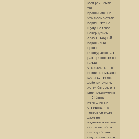
Моя речь была
так
проникновенна,
что я сама стала
верить, что не
шучу, на глаза
навернулись
слёзы. Бедный
парень был
просто
обескуражен. От
растерянности он
начал
утверждать, что
вовсе не пытался
шутить, что он,
действительно,
хотел бы сделать
мне предложение.
Я была
неумолима и
ответила, что
теперь он может
даже не
надеяться на моё
согласие, ибо я
никогда больше
ему не поверю. А