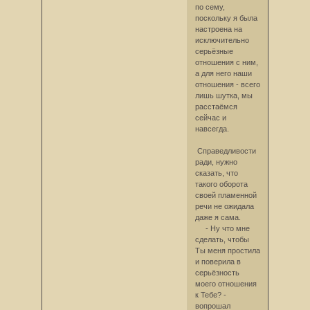
по сему,
поскольку я была
настроена на
исключительно
серьёзные
отношения с ним,
а для него наши
отношения - всего
лишь шутка, мы
расстаёмся
сейчас и
навсегда.
Справедливости
ради, нужно
сказать, что
такого оборота
своей пламенной
речи не ожидала
даже я сама.
- Ну что мне
сделать, чтобы
Ты меня простила
и поверила в
серьёзность
моего отношения
к Тебе? -
вопрошал