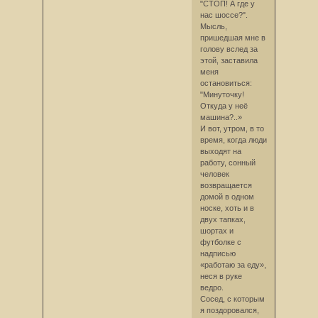
"СТОП! А где у
нас шоссе?".
Мысль,
пришедшая мне в
голову вслед за
этой, заставила
меня
остановиться:
"Минуточку!
Откуда у неё
машина?..»
И вот, утром, в то
время, когда люди
выходят на
работу, сонный
человек
возвращается
домой в одном
носке, хоть и в
двух тапках,
шортах и
футболке с
надписью
«работаю за еду»,
неся в руке
ведро.
Сосед, с которым
я поздоровался,