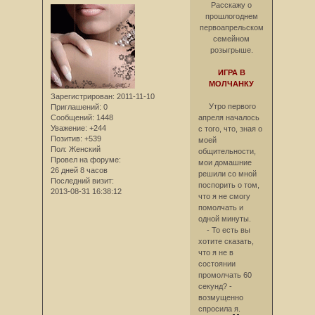
Расскажу о
прошлогоднем
первоапрельском
семейном
розыгрыше.
ИГРА В
МОЛЧАНКУ
Зарегистрирован
: 2011-11-10
Утро первого
Приглашений:
0
Сообщений:
1448
апреля началось
Уважение:
+244
с того, что, зная о
Позитив:
+539
моей
Пол:
Женский
общительности,
Провел на форуме:
мои домашние
26 дней 8 часов
решили со мной
Последний визит:
поспорить о том,
2013-08-31 16:38:12
что я не смогу
помолчать и
одной минуты.
- То есть вы
хотите сказать,
что я не в
состоянии
промолчать 60
секунд? -
возмущенно
спросила я.