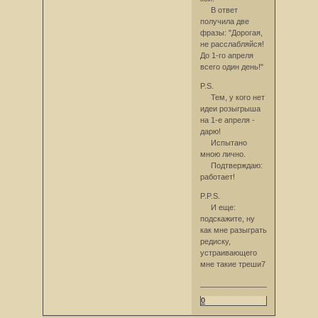
В ответ
получила две
фразы: "Дорогая,
не расслабляйся!
До 1-го апреля
всего один день!"
P.S.
Тем, у кого нет
идеи розыгрыша
на 1-е апреля -
дарю!
Испытано
мною лично.
Подтверждаю:
работает!
P.P.S.
И еще:
подскажите, ну
как мне разыграть
редиску,
устраивающего
мне такие треши7
___________________________
0