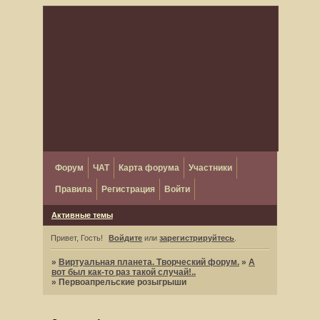
Форум
ЧАТ
Карта форума
Участники
Правила
Регистрация
Войти
Активные темы
Привет, Гость!
Войдите
или
зарегистрируйтесь
.
»
Виртуальная планета. Творческий форум.
»
А
вот был как-то раз такой случай!..
»
Первоапрельские розыгрыши