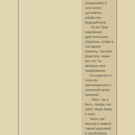
попавшийся в
сети моего
шутливого
коварства
будущий муж.
- Если Твои
намерения,
действительно,
серьёзны, пойди в
сосоднюю
комнату, там мои
родители, скажи
им, что Ты
делаешь мне
предложение.
Он вздохнул и
голосом
приговоренного к
смертной казни,
произнёс:
- Лано, так и
быть, говори, как
зовут твоих маму
и папу.
Через три
месяца я надела
самый красивый
в своей жизни