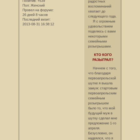
Позитив:
+539
радостных
Пол:
Женский
воспоминаний
Провел на форуме:
хватает до
26 дней 8 часов
следующего года.
Последний визит:
Я с огромным
2013-08-31 16:38:12
удовольствием
поделюсь с вами
некоторыми
семейными
розыгрышами.
КТО КОГО
РАЗЫГРАЛ?
Начнем с того,
что благодаря
первоапрельской
шутке я вышла
замуж: стартовым
первоапрельским
семейным
розыгрышем
было то, что мой
будущий муж в
шутку сделал мне
предложение 1-го
апреля.
Безусловно, он
надеялся, что я