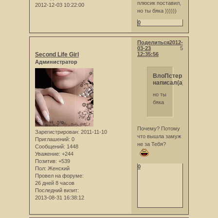
плюсик поставил,
2012-12-03 10:22:00
но ты бяка ))))))
0
Поделиться
2012-
03-23
5
Second Life Girl
12:35:56
Администратор
ВлоПстер
написал(а):
но ты
бяка
Почему? Потому
Зарегистрирован
: 2011-11-10
что вышла замуж
Приглашений:
0
не за Тебя?
Сообщений:
1448
Уважение:
+244
Позитив:
+539
0
Пол:
Женский
Провел на форуме:
26 дней 8 часов
Последний визит:
2013-08-31 16:38:12