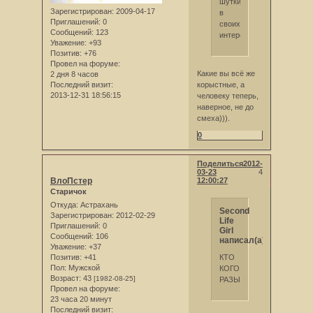
шутки
Зарегистрирован
: 2009-04-17
в
Приглашений:
0
своих
Сообщений:
123
интересах!
Уважение:
+93
Позитив:
+76
Провел на форуме:
Какие вы всё же
2 дня 8 часов
корыстные, а
Последний визит:
2013-12-31 18:56:15
человеку теперь,
наверное, не до
смеха))).
0
Поделиться
2012-
03-23
4
ВлоПстер
12:00:27
Старичок
Откуда:
Астрахань
Second
Зарегистрирован
: 2012-02-29
Life
Приглашений:
0
Girl
Сообщений:
106
написал(а):
Уважение:
+37
КТО
Позитив:
+41
Пол:
Мужской
КОГО
Возраст:
43
[1982-08-25]
РАЗЫГРАЛ?
Провел на форуме:
23 часа 20 минут
Последний визит: