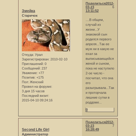
Поделиться
2012-
03-23
6
Змейка
13:11:52
Старичок
....В общем,
случай из
жизни...У
знакомой сын
родился первого
апреля...Так ее
муж ни в какую не
ехал за
Откуда:
Урал
выписывающейся
Зарегистрирован
: 2010-02-10
женой и сыном,
Приглашений:
0
Сообщений:
237
пока не наступило
Уважение:
+77
2-ое число -
Позитив:
+175
посчитал, что она
Пол:
Женский
его
Провел на форуме:
разыгрывала...Так
3 дня 15 часов
и проторчала
Последний визит:
лишние сутки в
2015-04-10 09:24:16
роддоме...
0
Поделиться
2012-
03-23
7
Second Life Girl
16:28:49
Администратор