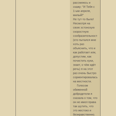
рассмеюсь и
скажу: "И Тебя с
1-ым апреля,
милый!"
Не тут-то было!
Несмотря на
свою эстонскую
скоростную
сообразительность
(кто пытался мне
хоть раз
объяснить, что и
как работает или,
допустим, как
почистить куки,
знает, о чём идёт
речь) я на этот
раз очень быстро
сориентировалась
на местности.
Голосом
обиженной
добродетели я
сказала о том, что
он не имел права
так шутить, что
это жестоко и
безнравственно.