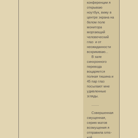
конференции я
открываю
ноутбук, вижу в
центре экрана на
белом поле
монитора
моргающий
человеческий
глаз и от
неожиданности
вскрикиваю...
В зале
синхронного
перевода
воцаряется
полная тишина и
45 пар глаз
посылают мне
удивленные
згляды.
........
Совершенная
смущенная,
серию матов
возмущения я
отправила sms-
кой.