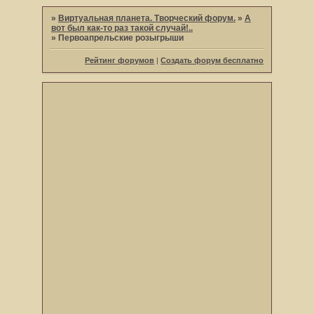
»
Виртуальная планета. Творческий форум.
»
А
вот был как-то раз такой случай!..
»
Первоапрельские розыгрыши
Рейтинг форумов
|
Создать форум бесплатно