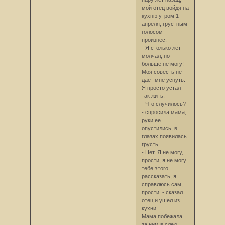
мой отец войдя на
кухню утром 1
апреля, грустным
голосом
произнес:
- Я столько лет
молчал, но
больше не могу!
Моя совесть не
дает мне уснуть.
Я просто устал
так жить.
- Что случилось?
- спросила мама,
руки ее
опустились, в
глазах появилась
грусть.
- Нет. Я не могу,
прости, я не могу
тебе этого
рассказать, я
справлюсь сам,
прости. - сказал
отец и ушел из
кухни.
Мама побежала
за ним в след,