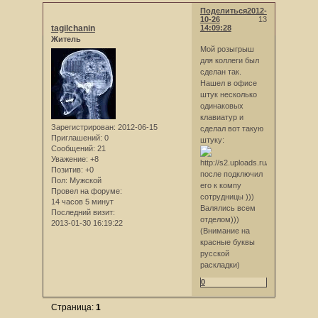
Поделиться
2012-
10-26
13
tagilchanin
14:09:28
Житель
Мой розыгрыш
для коллеги был
сделан так.
Нашел в офисе
штук несколько
одинаковых
клавиатур и
Зарегистрирован
: 2012-06-15
сделал вот такую
Приглашений:
0
штуку:
Сообщений:
21
Уважение:
+8
Позитив:
+0
после подключил
Пол:
Мужской
его к компу
Провел на форуме:
сотрудницы )))
14 часов 5 минут
Валялись всем
Последний визит:
отделом)))
2013-01-30 16:19:22
(Внимание на
красные буквы
русской
раскладки)
0
Страница:
1