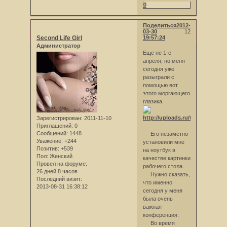
0
Поделиться
2012-
03-30
12
Second Life Girl
19:57:24
Администратор
Еще не 1-е
апреля, но меня
сегодня уже
разыграли с
помощью вот
этого моргающего
глазика.
Зарегистрирован
: 2011-11-10
Приглашений:
0
Сообщений:
1448
Его незаметно
Уважение:
+244
установили мне
Позитив:
+539
на ноутбук в
Пол:
Женский
качестве картинки
Провел на форуме:
рабочего стола.
26 дней 8 часов
Нужно сказать,
Последний визит:
что именно
2013-08-31 16:38:12
сегодня у меня
была очень
важная
конференция.
Во время