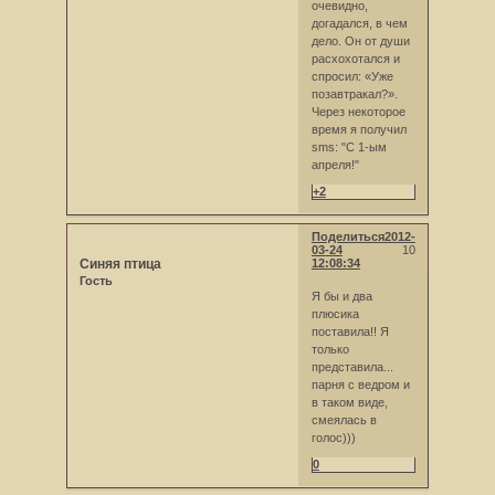
очевидно,
догадался, в чем
дело. Он от души
расхохотался и
спросил: «Уже
позавтракал?».
Через некоторое
время я получил
sms: "С 1-ым
апреля!"
+2
Поделиться
2012-
03-24
10
Синяя птица
12:08:34
Гость
Я бы и два
плюсика
поставила!! Я
только
представила...
парня с ведром и
в таком виде,
смеялась в
голос)))
0