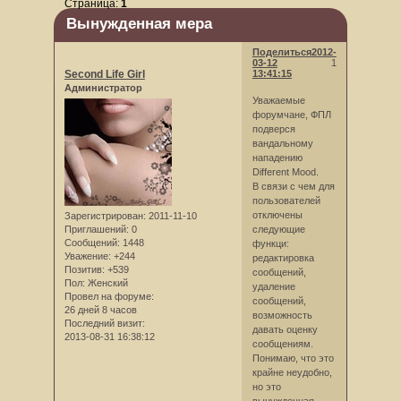
Страница:
1
Вынужденная мера
Поделиться
2012-
03-12
1
Second Life Girl
13:41:15
Администратор
Уважаемые
форумчане, ФПЛ
подверся
вандальному
нападению
Different Mood.
В связи с чем для
пользователей
отключены
Зарегистрирован
: 2011-11-10
следующие
Приглашений:
0
Сообщений:
1448
функци:
Уважение:
+244
редактировка
Позитив:
+539
сообщений,
Пол:
Женский
удаление
Провел на форуме:
сообщений,
26 дней 8 часов
возможность
Последний визит:
давать оценку
2013-08-31 16:38:12
сообщениям.
Понимаю, что это
крайне неудобно,
но это
вынужденная