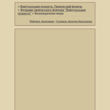
»
Виртуальная планета. Творческий форум.
»
Функции творческого форума "Виртуальная
планета"
»
Вынужденная мера
Рейтинг форумов
|
Создать форум бесплатно