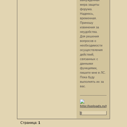
мера защиты
форума.
Надеюсь,
временная.
Приношу
извинения за
неудобства.
Для решения
вопросов о
необходимости
осуществления
действий,
связанных с
данными
функциями,
пишите мне в ЛС.
Пока буду
выполнять их за
вас.
_________________
0
Страница:
1