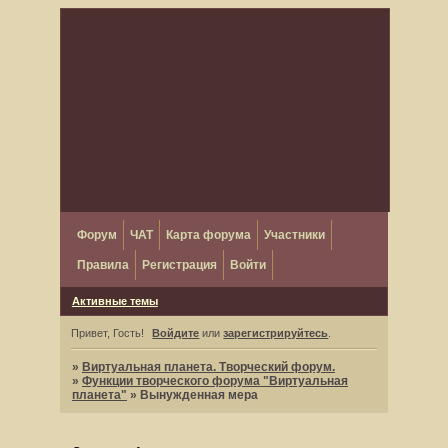
Форум
ЧАТ
Карта форума
Участники
Правила
Регистрация
Войти
Активные темы
Привет, Гость!
Войдите
или
зарегистрируйтесь
.
»
Виртуальная планета. Творческий форум.
»
Функции творческого форума "Виртуальная
планета"
»
Вынужденная мера