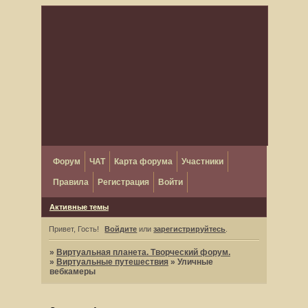
Форум
ЧАТ
Карта форума
Участники
Правила
Регистрация
Войти
Активные темы
Привет, Гость!
Войдите
или
зарегистрируйтесь
.
»
Виртуальная планета. Творческий форум.
»
Виртуальные путешествия
»
Уличные
вебкамеры