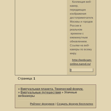
Коллекция веб-
камер,
передающих
изображения
достопримечательностей
Москвы и городов
России в
реальном
времени с
ежеминутным
обновлением.
Ссылки на веб-
камеры по всему
миру.
http://webcam-
online.narod.ru/
0
Страница:
1
»
Виртуальная планета. Творческий форум.
»
Виртуальные путешествия
»
Уличные
вебкамеры
Рейтинг форумов
|
Создать форум бесплатно