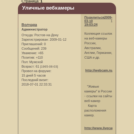
Страница:
1
Уличные вебкамеры
Поделиться
2009-
03-10
1
Волчара
19:03:24
Администратор
Коллекция ссылок
Откуда:
Ростов-на-Дону
на веб-камеры
Зарегистрирован
: 2009-01-12
России,
Приглашений:
0
Австралии,
Сообщений:
239
Англии, Германии,
Уважение:
+65
США и др.
Позитив:
+110
Пол:
Мужской
Возраст:
61
[1965-08-03]
http://webcam.ru/
Провел на форуме:
15 дней 5 часов
Последний визит:
2018-07-01 22:33:31
"Живые
камеры" в России
- ссылки на сайты
веб-камер
Карта
расположения
камер.
http://www.livecam.ru/