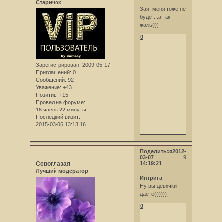
Старичок
Зая, меня тоже не
будет...а так
жаль(((
0
Зарегистрирован
: 2009-05-17
Приглашений:
0
Сообщений:
92
Уважение:
+43
Позитив:
+15
Провел на форуме:
16 часов 22 минуты
Последний визит:
2015-03-06 13:13:16
Поделиться
2012-
03-07
9
Сероглазая
14:19:21
Лучший модератор
Интрига
Ну вы девочки
даете(((((((
0