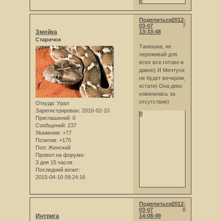
Поделиться
2012-
03-07
7
Змейка
13:33:48
Старичок
Танюшка, не
переживай-для
всех все готово и
давно) И Мечтуси
не будет вечером,
кстати) Она дико
извинилась за
отсутствие)
Откуда:
Урал
Зарегистрирован
: 2010-02-10
0
Приглашений:
0
Сообщений:
237
Уважение:
+77
Позитив:
+175
Пол:
Женский
Провел на форуме:
3 дня 15 часов
Последний визит:
2015-04-10 09:24:16
Поделиться
2012-
03-07
8
Интрига
14:08:49