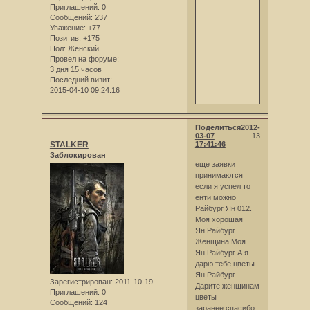
Приглашений:
0
Сообщений:
237
Уважение:
+77
Позитив:
+175
Пол:
Женский
Провел на форуме:
3 дня 15 часов
Последний визит:
2015-04-10 09:24:16
Поделиться
2012-
03-07
13
STALKER
17:41:46
Заблокирован
еще заявки
принимаются
если я успел то
енти можно
Райбург Ян 012.
Моя хорошая
Ян Райбург
Женщина Моя
Ян Райбург А я
дарю тебе цветы
Ян Райбург
Зарегистрирован
: 2011-10-19
Дарите женщинам
Приглашений:
0
цветы
Сообщений:
124
заранее спасибо