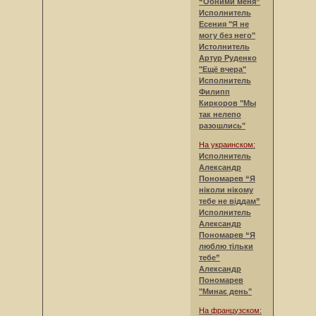
“Обними меня”
Исполнитель
Есения "Я не
могу без него"
Истолнитель
Артур Руденко
"Ещё вчера"
Исполнитель
Филипп
Киркоров "Мы
так нелепо
разошлись"
На украинском:
Исполнитель
Александр
Пономарев “Я
ніколи нікому
тебе не віддам”
Исполнитель
Александр
Пономарев “Я
люблю тільки
тебе”
Александр
Пономарев
"Минає день"
На французском: