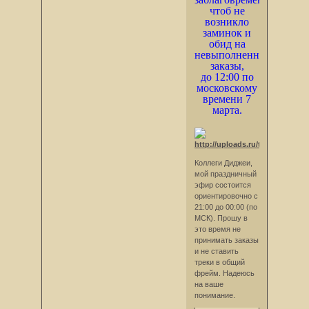
чтоб не
возникло
заминок и
обид на
невыполненные
заказы,
до 12:00 по
московскому
времени 7
марта.
Коллеги Диджеи,
мой праздничный
эфир состоится
ориентировочно с
21:00 до 00:00 (по
МСК). Прошу в
это время не
принимать заказы
и не ставить
треки в общий
фрейм. Надеюсь
на ваше
понимание.