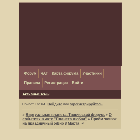
Форум
ЧАТ
Карта форума
Участники
Правила
Регистрация
Войти
Активные темы
Привет, Гость!
Войдите
или
зарегистрируйтесь
.
»
Виртуальная планета. Творческий форум.
»
О
событиях в чате "Планета любви"
»
Приём заявок
на праздничный эфир 8 Марта! <