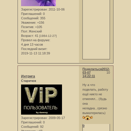
Зарегистрирован
: 2011-10-06
Приглашений:
0
Сообщений:
355
Уважение:
+156
Позитив:
+105
Пол:
Женский
Возраст:
41
[1984-12-27]
Провел на форуме:
4 дня 13 часов
Последний визит:
2019-11-13 11:18:39
Поделиться
2012-
03-07
10
Интрига
14:22:11
Старичок
Ну а что
поделать, работу
ещё никто не
отменял... (будь
она
неладна...грязно
выматерилась)
Зарегистрирован
: 2009-05-17
Приглашений:
0
0
Сообщений:
92
Уважение:
+43