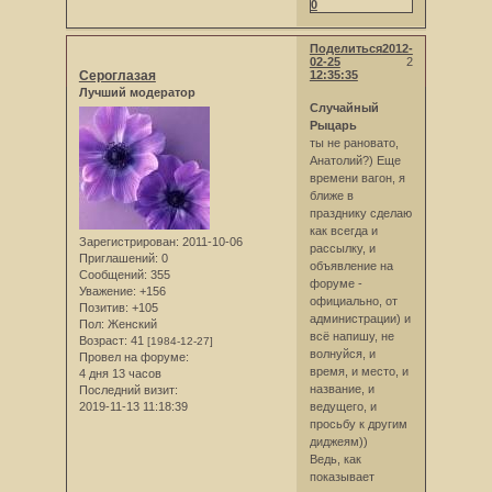
0
Поделиться
2012-
02-25
2
Сероглазая
12:35:35
Лучший модератор
Случайный
Рыцарь
ты не рановато,
Анатолий?) Еще
времени вагон, я
ближе в
празднику сделаю
как всегда и
Зарегистрирован
: 2011-10-06
рассылку, и
Приглашений:
0
объявление на
Сообщений:
355
форуме -
Уважение:
+156
официально, от
Позитив:
+105
администрации) и
Пол:
Женский
всё напишу, не
Возраст:
41
[1984-12-27]
волнуйся, и
Провел на форуме:
время, и место, и
4 дня 13 часов
название, и
Последний визит:
2019-11-13 11:18:39
ведущего, и
просьбу к другим
диджеям))
Ведь, как
показывает