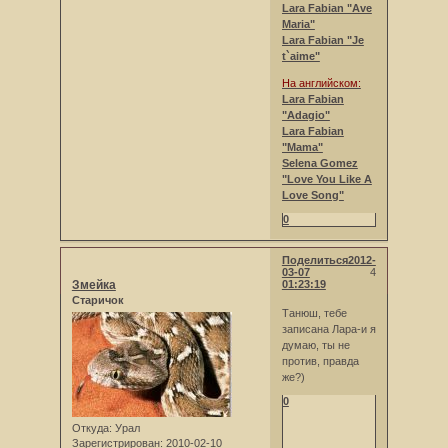
Lara Fabian "Ave
Maria"
Lara Fabian "Je
t`aime"
На английском:
Lara Fabian
"Adagio"
Lara Fabian
"Mama"
Selena Gomez
"Love You Like A
Love Song"
0
Поделиться
2012-
03-07
4
Змейка
01:23:19
Старичок
Танюш, тебе
записана Лара-и я
думаю, ты не
против, правда
же?)
0
Откуда:
Урал
Зарегистрирован
: 2010-02-10