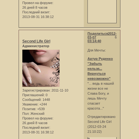
Провел на форуме:
26 дней 8 часов
Последний визит:
2013-08-31 16:38:12
Поделиться
2012-
03-07
6
Second Life Girl
03:14:40
Администратор
Для Мечты:
Артур Руденко
"Эабыть
нельзя...
Вернуться
невозможно"
"... ведь в нашей
жизни все не
Зарегистрирован
: 2011-11-10
Слава Богу, и
Приглашений:
0
лишь Мечту
Сообщений:
1448
спасает
Уважение:
+244
красота..."
Позитив:
+539
Пол:
Женский
Отредактировано
Провел на форуме:
Second Life Girl
26 дней 8 часов
(2012-03-24
Последний визит:
21:10:22)
2013-08-31 16:38:12
0