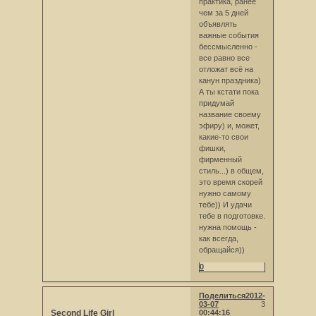
практика, ранее
чем за 5 дней
объявлять
важные события
бессмысленно -
все равно все
отложат всё на
канун праздника)
А ты кстати пока
придумай
название своему
эфиру) и, может,
какие-то свои
фишки,
фирменный
стиль...) в общем,
это время скорей
нужно самому
тебе)) И удачи
тебе в подготовке.
нужна помощь -
как всегда,
обращайся))
0
Поделиться
2012-
03-07
3
Second Life Girl
00:44:16