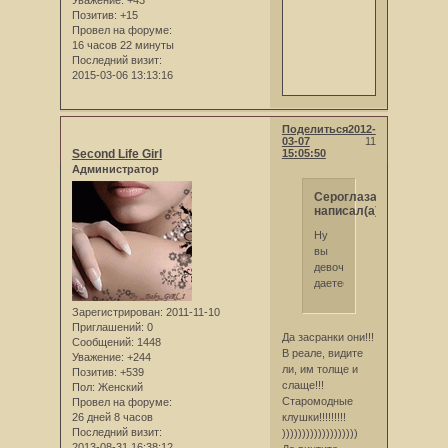
Позитив:
+15
Провел на форуме:
16 часов 22 минуты
Последний визит:
2015-03-06 13:13:16
Поделиться
2012-
03-07
11
Second Life Girl
15:05:50
Администратор
Сероглазая
написал(а):
Ну
вы
девочки
даете(((((((
Зарегистрирован
: 2011-11-10
Приглашений:
0
Да засранки они!!!
Сообщений:
1448
В реале, видите
Уважение:
+244
ли, им толще и
Позитив:
+539
слаще!!!
Пол:
Женский
Старомодные
Провел на форуме:
26 дней 8 часов
клушки!!!!!!!!!
Последний визит:
)))))))))))))))))))
2013-08-31 16:38:12