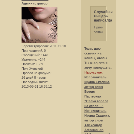
Администратор
Случайный
Рыцарь
написал(а):
Принимаются
заявки
Зарегистрирован
: 2011-11-10
Толя, даю
Приглашений:
0
ссылки на
Сообщений:
1448
клипы, чтобы
Уважение:
+244
Ты знал, что я
Позитив:
+539
хочу послушать.
Пол:
Женский
На русском:
Провел на форуме:
Исполнитель
26 дней 8 часов
Ирина Сказина,
Последний визит:
2013-08-31 16:38:12
автор слов
Борис
Пастернак
“Свеча горела
на столе…”
Исполнитель
Ирина Сказина,
автор слов
Александр
Афонасьев