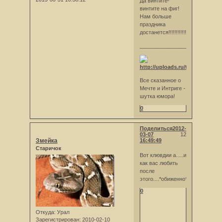
Да винтите-
винтите на фиг!
Нам больше
праздника
достанется!!!!!!!!!!!!!
_________________
Все сказанное о
Мечте и Интриге -
шутка юмора!
0
Поделиться
2012-
03-07
12
Змейка
16:49:49
Старичок
Вот клювдии а.....и
как вас любить
после
этого....*обиженно*
0
Откуда:
Урал
Зарегистрирован
: 2010-02-10