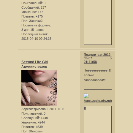
Приглашений:
0
Сообщений:
237
Уважение:
+77
Позитив:
+175
Пол:
Женский
Провел на форуме:
3 дня 15 часов
Последний визит:
2015-04-10 09:24:16
Поделиться
2012-
03-07
5
Second Life Girl
01:41:58
Администратор
Неееееееееееет!!!
Только
заааааааааа!!!!
_________________
0
Зарегистрирован
: 2011-11-10
Приглашений:
0
Сообщений:
1448
Уважение:
+244
Позитив:
+539
Пол:
Женский