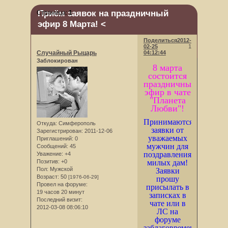
Приём заявок на праздничный
Страница:
1
эфир 8 Марта! <
Поделиться
2012-
02-25
1
Случайный Рыцарь
04:12:44
Заблокирован
8 марта
состоится
праздничный
эфир в чате
"Планета
Любви"!
Принимаются
Откуда:
Симферополь
заявки от
Зарегистрирован
: 2011-12-06
уважаемых
Приглашений:
0
мужчин для
Сообщений:
45
поздравления
Уважение:
+4
милых дам!
Позитив:
+0
Пол:
Мужской
Заявки
Возраст:
50
[1976-06-29]
прошу
Провел на форуме:
присылать в
19 часов 20 минут
записках в
Последний визит:
чате или в
2012-03-08 08:06:10
ЛС на
форуме
заблаговременно,