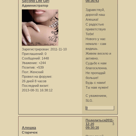
Second Life Girl
08:36:43
Администратор
Здравствуй,
дорогой наш
Алешка!
С радостью
приветствую
Тебя!
Нового у нас
немало - сам
видишь.
Зарегистрирован
: 2011-11-10
Живем весело и
Приглашений:
0
Сообщений:
1448
активно.
Уважение:
+244
Судьбо к нам
Позитив:
+539
благосклонна.
Пол:
Женский
Не пропадай
Провел на форуме:
больше!
26 дней 8 часов
Будь с нами!
Последний визит:
Ты нам нужен!
2013-08-31 16:38:12
С уважением,
SLG.
0
Поделиться
2011-
12-20
3
Алешка
09:30:16
Старичок