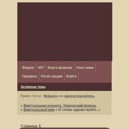
Форум
ЧАТ
Карта форума
Участники
Правила
Регистрация
Войти
Активные темы
Привет, Гость!
Войдите
или
зарегистрируйтесь
.
»
Виртуальная планета. Творческий форум.
»
Виртуальный мир
»
И снова здравствуйте...!
Страница:
1