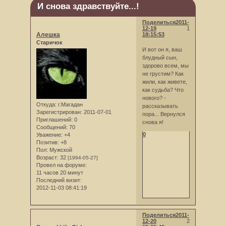
И снова здравствуйте...!
Поделиться
2011-
12-19
1
Алешка
18:15:53
Старичок
И вот он я, ваш
блудный сын,
здорово всем, мы
не грустим? Как
жили, как живете,
как судьба? Что
нового? -
Откуда:
г.Магадан
рассказывать
Зарегистрирован
: 2011-07-01
пора... Вернулся
Приглашений:
0
снова я!
Сообщений:
70
0
Уважение:
+4
Позитив:
+8
Пол:
Мужской
Возраст:
32
[1994-05-27]
Провел на форуме:
11 часов 20 минут
Последний визит:
2012-11-03 08:41:19
Поделиться
2011-
12-20
2