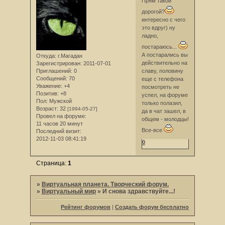
Прям такой
дорогой?
интересно с чего
это вдруг) ну
ладно,
постараюсь...
А постарались вы
Откуда:
г.Магадан
действительно на
Зарегистрирован
: 2011-07-01
Приглашений:
0
славу, половину
Сообщений:
70
еще с телефона
Уважение:
+4
посмотреть не
Позитив:
+8
успел, на форуме
Пол:
Мужской
только полазил,
Возраст:
32
[1994-05-27]
да в чат зашел, в
Провел на форуме:
общем - молодцы!
11 часов 20 минут
Все-все
Последний визит:
2012-11-03 08:41:19
0
Страница:
1
»
Виртуальная планета. Творческий форум.
»
Виртуальный мир
»
И снова здравствуйте...!
Рейтинг форумов
|
Создать форум бесплатно