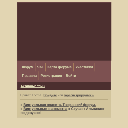
Форум
ЧАТ
Карта форума
Участники
Правила
Регистрация
Войти
Активные темы
Привет, Гость!
Войдите
или
зарегистрируйтесь
.
»
Виртуальная планета. Творческий форум.
»
Виртуальные знакомства
»
Скучает Альпинист
по девушке!