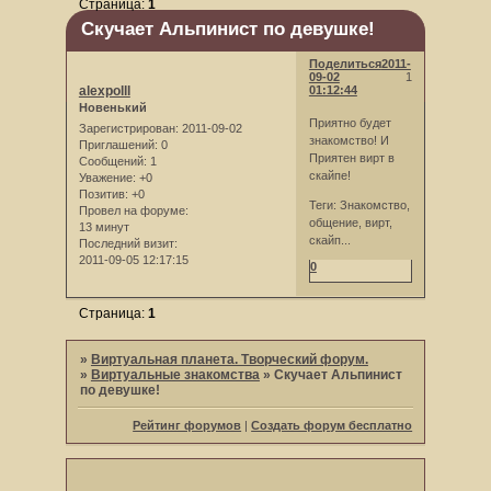
Страница:
1
Скучает Альпинист по девушке!
Поделиться
2011-
09-02
1
alexpolll
01:12:44
Новенький
Приятно будет
Зарегистрирован
: 2011-09-02
знакомство! И
Приглашений:
0
Приятен вирт в
Сообщений:
1
скайпе!
Уважение:
+0
Позитив:
+0
Теги: Знакомство,
Провел на форуме:
общение, вирт,
13 минут
скайп...
Последний визит:
2011-09-05 12:17:15
0
Страница:
1
»
Виртуальная планета. Творческий форум.
»
Виртуальные знакомства
»
Скучает Альпинист
по девушке!
Рейтинг форумов
|
Создать форум бесплатно