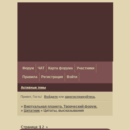
Форум
ЧАТ
Карта форума
Участники
Правила
Регистрация
Войти
Активные темы
Привет, Гость!
Войдите
или
зарегистрируйтесь
.
»
Виртуальная планета. Творческий форум.
»
Цитатник
»
Цитаты, высказывания
Страница:
1
2
»