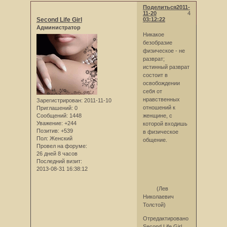
Поделиться
2011-
11-20
4
Second Life Girl
03:12:22
Администратор
Никакое
безобразие
физическое - не
разврат;
истинный разврат
состоит в
освобождении
себя от
нравственных
Зарегистрирован
: 2011-11-10
отношений к
Приглашений:
0
Сообщений:
1448
женщине, с
Уважение:
+244
которой входишь
Позитив:
+539
в физическое
Пол:
Женский
общение.
Провел на форуме:
26 дней 8 часов
Последний визит:
2013-08-31 16:38:12
(Лев
Николаевич
Толстой)
Отредактировано
Second Life Girl