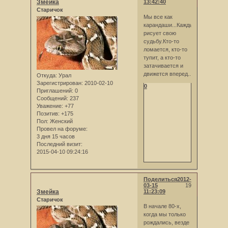
Змейка
13:42:40
Старичок
Мы все как
карандаши...Каждый
рисует свою
судьбу.Кто-то
ломается, кто-то
тупит, а кто-то
затачивается и
движется вперед..
Откуда:
Урал
Зарегистрирован
: 2010-02-10
0
Приглашений:
0
Сообщений:
237
Уважение:
+77
Позитив:
+175
Пол:
Женский
Провел на форуме:
3 дня 15 часов
Последний визит:
2015-04-10 09:24:16
Поделиться
2012-
03-15
19
Змейка
11:23:09
Старичок
В начале 80-х,
когда мы только
рождались, везде