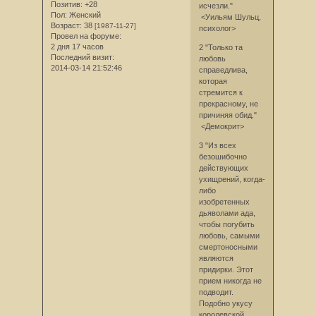
Позитив:
+28
исчезли."
Пол:
Женский
<Уильям Шульц,
Возраст:
38
[1987-11-27]
психолог>
Провел на форуме:
2 дня 17 часов
2 "Только та
Последний визит:
любовь
2014-03-14 21:52:46
справедлива,
которая
стремится к
прекрасному, не
причиняя обид."
<Демокрит>
3 "Из всех
безошибочно
действующих
ухищрений, когда-
либо
изобретенных
дьяволами ада,
чтобы поryбить
любовь, самыми
смертоносными
являются
придирки. Этот
прием никогда не
подводит.
Подобно укусу
королевской