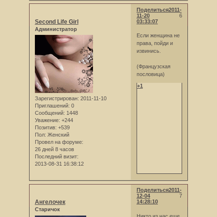
Поделиться
2011-
11-20
6
Second Life Girl
03:33:07
Администратор
Если женщина не
права, пойди и
извинись.
(Французская
пословица)
+1
Зарегистрирован
: 2011-11-10
Приглашений:
0
Сообщений:
1448
Уважение:
+244
Позитив:
+539
Пол:
Женский
Провел на форуме:
26 дней 8 часов
Последний визит:
2013-08-31 16:38:12
Поделиться
2011-
12-04
7
Ангелочек
14:28:10
Старичок
Никто из нас еще