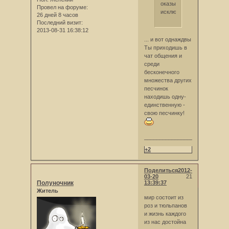
оказываются
Провел на форуме:
исключениями.
26 дней 8 часов
Последний визит:
2013-08-31 16:38:12
... и вот однаждвы
Ты приходишь в
чат общения и
среди
бесконечного
множества других
песчинок
находишь одну-
единственную -
свою песчинку!
__________________
+2
Поделиться
2012-
03-20
21
Полуночник
13:39:37
Житель
мир состоит из
роз и тюльпанов
и жизнь каждого
из нас достойна