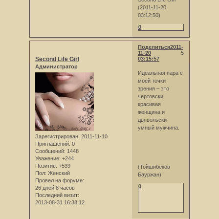
(2011-11-20
03:12:50)
0
Поделиться
2011-
11-20
5
Second Life Girl
03:15:57
Администратор
Идеальная пара с
моей точки
зрения – это
чертовски
красивая
женщина и
дьявольски
умный мужчина.
Зарегистрирован
: 2011-11-10
Приглашений:
0
Сообщений:
1448
Уважение:
+244
Позитив:
+539
(Тойшибеков
Пол:
Женский
Бауржан)
Провел на форуме:
0
26 дней 8 часов
Последний визит:
2013-08-31 16:38:12