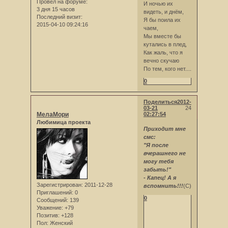
Провел на форуме:
И ночью их
3 дня 15 часов
видеть, и днём,
Последний визит:
Я бы поила их
2015-04-10 09:24:16
чаем,
Мы вместе бы
кутались в плед,
Как жаль, что я
вечно скучаю
По тем, кого нет....
0
Поделиться
2012-
03-21
24
МелаМори
02:27:54
Любимица проекта
Приходит мне
смс:
"Я после
вчерашнего не
могу тебя
забыть!"
- Капец! А я
Зарегистрирован
: 2011-12-28
вспомнить!!!
(С)
Приглашений:
0
0
Сообщений:
139
Уважение:
+79
Позитив:
+128
Пол:
Женский