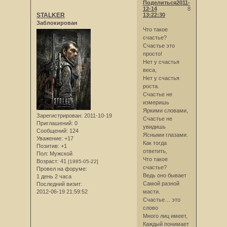
Поделиться
2011-
12-14
8
STALKER
13:22:30
Заблокирован
Что такое
счастье?
Счастье это
просто!
Нет у счастья
веса,
Нет у счастья
роста.
Счастье не
измеришь
Яркими словами,
Зарегистрирован
: 2011-10-19
Счастье не
Приглашений:
0
увидишь
Сообщений:
124
Ясными глазами.
Уважение:
+17
Как тогда
Позитив:
+1
ответить,
Пол:
Мужской
Что такое
Возраст:
41
[1985-05-22]
счастье?
Провел на форуме:
Ведь оно бывает
1 день 2 часа
Самой разной
Последний визит:
2012-06-19 21:59:52
масти.
Счастье… это
слово
Много лиц имеет,
Каждый понимает