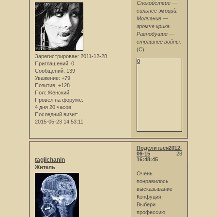
Cпокойствие —
сильнее эмоций.
Молчание —
громче крика.
Равнодушие —
страшнее войны.
(С)
Зарегистрирован
: 2011-12-28
0
Приглашений:
0
Сообщений:
139
Уважение:
+79
Позитив:
+128
Пол:
Женский
Провел на форуме:
4 дня 20 часов
Последний визит:
2015-05-23 14:53:11
Поделиться
2012-
06-15
28
tagilchanin
16:48:45
Житель
Очень
понравилось
высказывание
Конфуция:
Выбери
профессию,