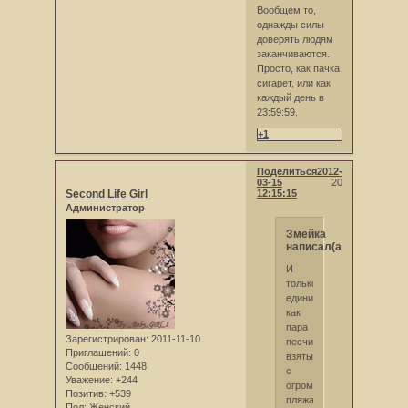
Вообщем то,
однажды силы
доверять людям
заканчиваются.
Просто, как пачка
сигарет, или как
каждый день в
23:59:59.
+1
Поделиться
2012-
03-15
20
Second Life Girl
12:15:15
Администратор
Змейка
написал(а):
И
только
единицы,
как
пара
Зарегистрирован
: 2011-11-10
песчинок,
Приглашений:
0
взятых
Сообщений:
1448
с
Уважение:
+244
огромного
Позитив:
+539
пляжа,
Пол:
Женский