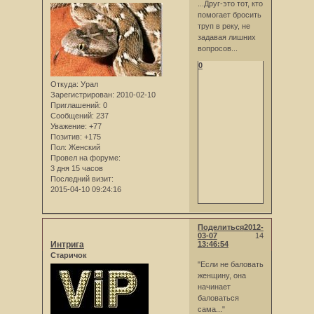
...Друг-это тот, кто
помогает бросить
труп в реку, не
задавая лишних
вопросов...
0
Откуда:
Урал
Зарегистрирован
: 2010-02-10
Приглашений:
0
Сообщений:
237
Уважение:
+77
Позитив:
+175
Пол:
Женский
Провел на форуме:
3 дня 15 часов
Последний визит:
2015-04-10 09:24:16
Поделиться
2012-
03-07
14
Интрига
13:46:54
Старичок
"Если не баловать
женщину, она
начинает
баловаться
сама..."