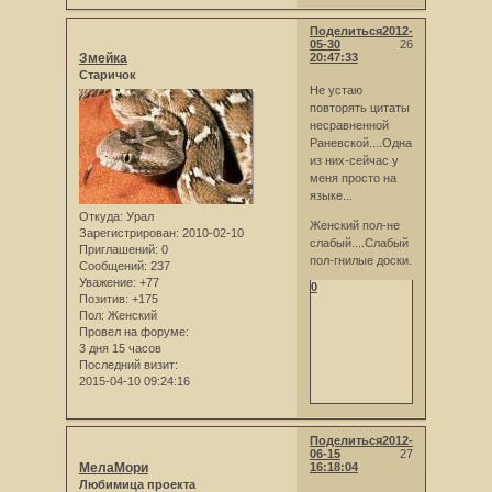
Поделиться
2012-
05-30
26
Змейка
20:47:33
Старичок
Не устаю
повторять цитаты
несравненной
Раневской....Одна
из них-сейчас у
меня просто на
языке...
Откуда:
Урал
Женский пол-не
Зарегистрирован
: 2010-02-10
слабый....Слабый
Приглашений:
0
пол-гнилые доски.
Сообщений:
237
Уважение:
+77
0
Позитив:
+175
Пол:
Женский
Провел на форуме:
3 дня 15 часов
Последний визит:
2015-04-10 09:24:16
Поделиться
2012-
06-15
27
МелаМори
16:18:04
Любимица проекта