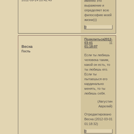
именно это
выражение и
определяет всю
философию моей
жизни)))
0
Поделиться
2012-
03-01
11
Весна
01:18:07
Гость
Если ты любишь
человека таким,
какой он есть, то
ты любишь его.
Если ты
пытаешься его
кардинально
менять, то ты
любишь себя.
(Августин
Аврелий)
Отредактировано
Весна (2012-03-01
01:18:32)
0