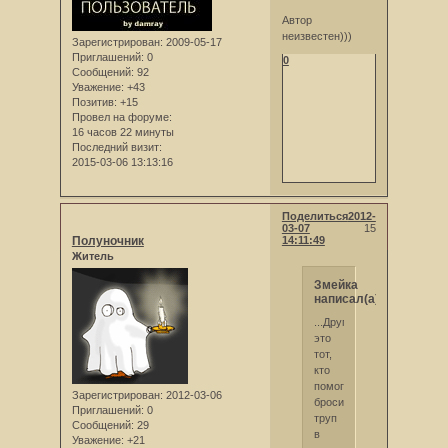
Автор
неизвестен)))
Зарегистрирован
: 2009-05-17
Приглашений:
0
0
Сообщений:
92
Уважение:
+43
Позитив:
+15
Провел на форуме:
16 часов 22 минуты
Последний визит:
2015-03-06 13:13:16
Поделиться
2012-
03-07
15
Полуночник
14:11:49
Житель
Змейка
написал(а):
...Друг-
это
тот,
кто
помогает
Зарегистрирован
: 2012-03-06
бросить
Приглашений:
0
труп
Сообщений:
29
в
Уважение:
+21