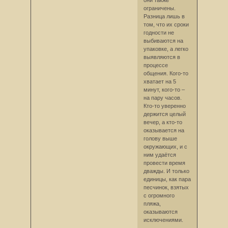
они также
ограничены.
Разница лишь в
том, что их сроки
годности не
выбиваются на
упаковке, а легко
выявляются в
процессе
общения. Кого-то
хватает на 5
минут, кого-то –
на пару часов.
Кто-то уверенно
держится целый
вечер, а кто-то
оказывается на
голову выше
окружающих, и с
ним удаётся
провести время
дважды. И только
единицы, как пара
песчинок, взятых
с огромного
пляжа,
оказываются
исключениями.