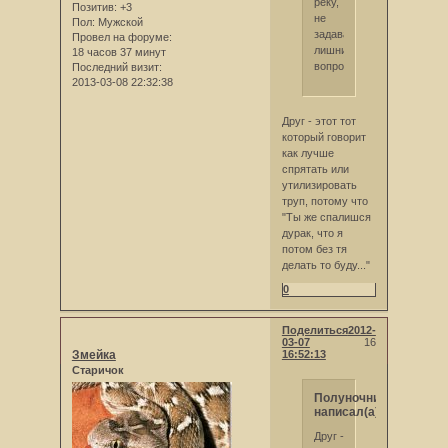
реку,
Позитив:
+3
не
Пол:
Мужской
задавая
Провел на форуме:
лишних
18 часов 37 минут
вопросов...
Последний визит:
2013-03-08 22:32:38
Друг - этот тот
который говорит
как лучше
спрятать или
утилизировать
труп, потому что
"Ты же спалишся
дурак, что я
потом без тя
делать то буду..."
0
Поделиться
2012-
03-07
16
Змейка
16:52:13
Старичок
Полуночник
написал(а):
Друг -