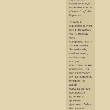
кобры, он всегда
отравляет, всегда
убивает." <Дэйл
Карнеги>
4 "Живи и
ошибайся. В этом
жизнь. Не думай,
что ты можешь
быть
совершенством, -
это невозможно.
Закаляй себя,
свой характер,
чтобы, когда
наступит
испытание - а это
неизбежно, - ты
мог бы встретить
его как настоящий
мужчина. Не
давай
обманывать себя
прописными
истинами и
громкими
фразами... Бойся
бесцветной