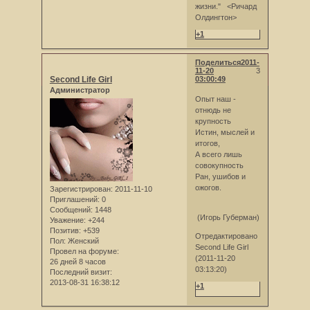
жизни." <Ричард
Олдингтон>
+1
Поделиться
2011-
11-20
3
Second Life Girl
03:00:49
Администратор
Опыт наш -
отнюдь не
крупность
Истин, мыслей и
итогов,
А всего лишь
совокупность
Ран, ушибов и
ожогов.
Зарегистрирован
: 2011-11-10
Приглашений:
0
Сообщений:
1448
(Игорь Губерман)
Уважение:
+244
Позитив:
+539
Отредактировано
Пол:
Женский
Second Life Girl
Провел на форуме:
(2011-11-20
26 дней 8 часов
03:13:20)
Последний визит:
2013-08-31 16:38:12
+1