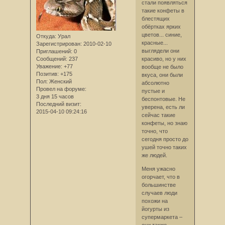
стали появляться
такие конфеты в
блестящих
обёртках ярких
цветов... синие,
Откуда:
Урал
красные...
Зарегистрирован
: 2010-02-10
выглядели они
Приглашений:
0
Сообщений:
237
красиво, но у них
Уважение:
+77
вообще не было
Позитив:
+175
вкуса, они были
Пол:
Женский
абсолютно
Провел на форуме:
пустые и
3 дня 15 часов
беспонтовые. Не
Последний визит:
уверена, есть ли
2015-04-10 09:24:16
сейчас такие
конфеты, но знаю
точно, что
сегодня просто до
ушей точно таких
же людей.
Меня ужасно
огорчает, что в
большинстве
случаев люди
похожи на
йогурты из
супермаркета –