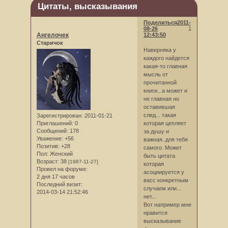
Цитаты, высказывания
Поделиться
2011-
08-26
1
Ангелочек
12:43:50
Старичок
Наверняка у
каждого найдется
какая-то главная
мысль от
прочитанной
книги...а может и
не главная но
оставившая
след... такая
Зарегистрирован
: 2011-01-21
которая цепляет
Приглашений:
0
Сообщений:
178
за душу и
Уважение:
+56
важная..для тебя
Позитив:
+28
самого. Может
Пол:
Женский
быть цитата
Возраст:
38
[1987-11-27]
которая
Провел на форуме:
асоциируется у
2 дня 17 часов
васс конкретным
Последний визит:
случаем или...
2014-03-14 21:52:46
нет...
Вот например мне
нравится
высказывание