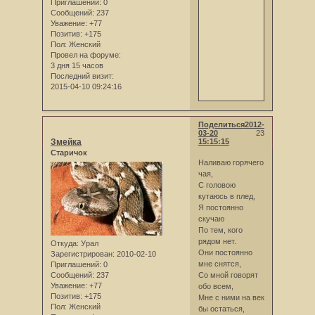
Приглашений:
0
Сообщений:
237
Уважение:
+77
Позитив:
+175
Пол:
Женский
Провел на форуме:
3 дня 15 часов
Последний визит:
2015-04-10 09:24:16
Поделиться
2012-
03-20
23
Змейка
15:15:15
Старичок
Наливаю горячего
чая,
С головою
кутаюсь в плед,
Я постоянно
скучаю
По тем, кого
рядом нет.
Откуда:
Урал
Они постоянно
Зарегистрирован
: 2010-02-10
мне снятся,
Приглашений:
0
Сообщений:
237
Со мной говорят
Уважение:
+77
обо всем,
Позитив:
+175
Мне с ними на век
Пол:
Женский
бы остаться,