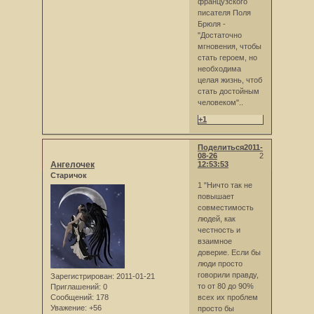
французского
писателя Поля
Брюля -
"Достаточно
мгновения, чтобы
стать героем, но
необходима
целая жизнь, чтоб
стать достойным
человеком"..
+1
Поделиться
2011-
08-26
2
Ангелочек
12:53:53
Старичок
1 "Ничто так не
повышает
совместимость
людей, как
честность и
взаимное
доверие. Если бы
люди просто
говорили правду,
Зарегистрирован
: 2011-01-21
то от 80 до 90%
Приглашений:
0
Сообщений:
178
всех их проблем
Уважение:
+56
просто бы