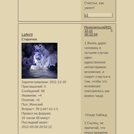
Счастье, как
умеет!
+1
Поделиться
2011-
12-21
9
Laferti
16:12:54
Старичок
1.Жизнь дарит
человеку в
лучшем случае
одно-
единственное
неповторимое
мгновение, и
секрет счастья в
том, чтобы это
Зарегистрирован
: 2011-12-20
мгновение
Приглашений:
0
Сообщений:
58
повторялось как
Уважение:
+4
можно чаще.
Позитив:
+0
Пол:
Женский
Возраст:
39
[1987-02-17]
Провел на форуме:
Оскар Уайльд
16 часов 48 минут
Последний визит:
2.Скупец, не
2012-03-09 20:52:12
причитай, что
плохи времена.