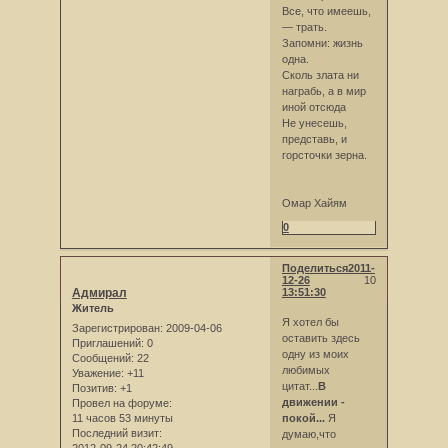
Все, что имеешь,
— трать.
Запомни: жизнь
одна.
Сколь злата ни
награбь, а в мир
иной отсюда
Не унесешь,
представь, и
горсточки зерна.
Омар Хайям
0
Поделиться
2011-
12-26
10
Адмирал
13:51:30
Житель
Я хотел бы
Зарегистрирован
: 2009-04-06
оставить здесь
Приглашений:
0
одну из моих
Сообщений:
22
любимых
Уважение:
+11
цитат...
В
Позитив:
+1
движении -
Провел на форуме:
11 часов 53 минуты
покой...
Я
Последний визит:
думаю,что
2012-09-24 20:42:49