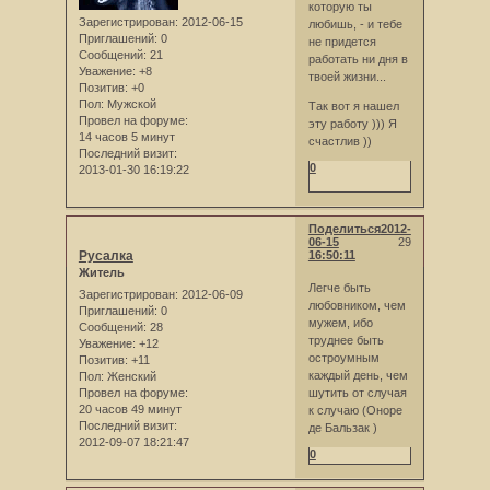
которую ты
Зарегистрирован
: 2012-06-15
любишь, - и тебе
Приглашений:
0
не придется
Сообщений:
21
работать ни дня в
Уважение:
+8
твоей жизни...
Позитив:
+0
Пол:
Мужской
Так вот я нашел
Провел на форуме:
эту работу ))) Я
14 часов 5 минут
счастлив ))
Последний визит:
0
2013-01-30 16:19:22
Поделиться
2012-
06-15
29
Русалка
16:50:11
Житель
Легче быть
Зарегистрирован
: 2012-06-09
любовником, чем
Приглашений:
0
мужем, ибо
Сообщений:
28
труднее быть
Уважение:
+12
остроумным
Позитив:
+11
каждый день, чем
Пол:
Женский
Провел на форуме:
шутить от случая
20 часов 49 минут
к случаю (Оноре
Последний визит:
де Бальзак )
2012-09-07 18:21:47
0