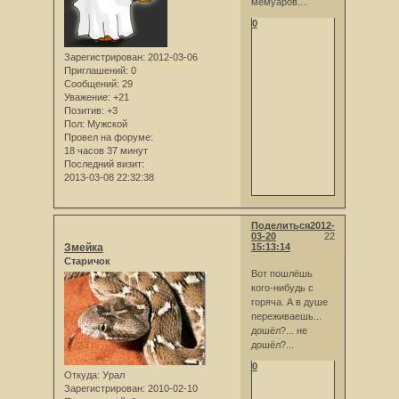
мемуаров....
0
Зарегистрирован
: 2012-03-06
Приглашений:
0
Сообщений:
29
Уважение:
+21
Позитив:
+3
Пол:
Мужской
Провел на форуме:
18 часов 37 минут
Последний визит:
2013-03-08 22:32:38
Поделиться
2012-
03-20
22
Змейка
15:13:14
Старичок
Вот пошлёшь
кого-нибудь с
горяча. А в душе
переживаешь...
дошёл?... не
дошёл?...
0
Откуда:
Урал
Зарегистрирован
: 2010-02-10