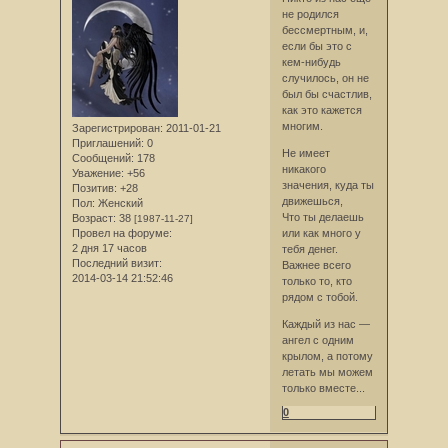
не родился
бессмертным, и,
если бы это с
кем-нибудь
случилось, он не
был бы счастлив,
как это кажется
многим.
Зарегистрирован
: 2011-01-21
Приглашений:
0
Не имеет
Сообщений:
178
никакого
Уважение:
+56
значения, куда ты
Позитив:
+28
движешься,
Пол:
Женский
Что ты делаешь
Возраст:
38
[1987-11-27]
Провел на форуме:
или как много у
2 дня 17 часов
тебя денег.
Последний визит:
Важнее всего
2014-03-14 21:52:46
только то, кто
рядом с тобой.
Каждый из нас —
ангел с одним
крылом, а потому
летать мы можем
только вместе...
0