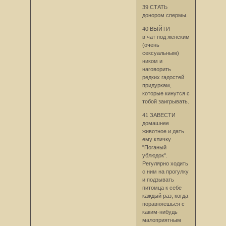
39 СТАТЬ
донором спермы.
40 ВЫЙТИ
в чат под женским
(очень
сексуальным)
ником и
наговорить
редких гадостей
придуркам,
которые кинутся с
тобой заигрывать.
41 ЗАВЕСТИ
домашнее
животное и дать
ему кличку
"Поганый
ублюдок".
Регулярно ходить
с ним на прогулку
и подзывать
питомца к себе
каждый раз, когда
поравняешься с
каким-нибудь
малоприятным