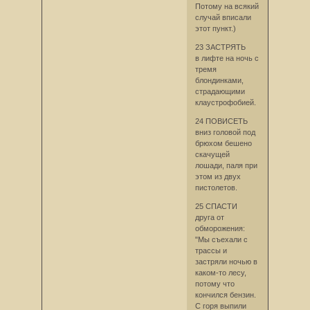
Потому на всякий
случай вписали
этот пункт.)
23 ЗАСТРЯТЬ
в лифте на ночь с
тремя
блондинками,
страдающими
клаустрофобией.
24 ПОВИСЕТЬ
вниз головой под
брюхом бешено
скачущей
лошади, паля при
этом из двух
пистолетов.
25 СПАСТИ
друга от
обморожения:
"Мы съехали с
трассы и
застряли ночью в
каком-то лесу,
потому что
кончился бензин.
С горя выпили