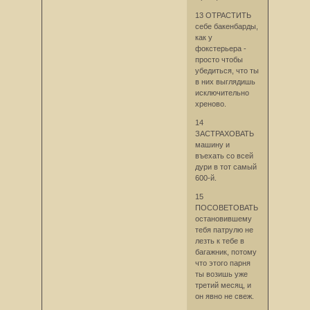
13 ОТРАСТИТЬ
себе бакенбарды,
как у
фокстерьера -
просто чтобы
убедиться, что ты
в них выглядишь
исключительно
хреново.
14
ЗАСТРАХОВАТЬ
машину и
въехать со всей
дури в тот самый
600-й.
15
ПОСОВЕТОВАТЬ
остановившему
тебя патрулю не
лезть к тебе в
багажник, потому
что этого парня
ты возишь уже
третий месяц, и
он явно не свеж.