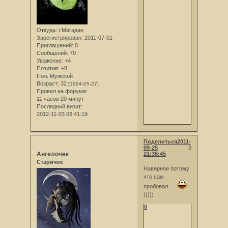
Откуда:
г.Магадан
Зарегистрирован
: 2011-07-01
Приглашений:
0
Сообщений:
70
Уважение:
+4
Позитив:
+8
Пол:
Мужской
Возраст:
32
[1994-05-27]
Провел на форуме:
11 часов 20 минут
Последний визит:
2012-11-03 08:41:19
Поделиться
2011-
09-25
3
Ангелочек
21:36:45
Старичок
Наверное потому
что сам
пробовал.....
)))))
0