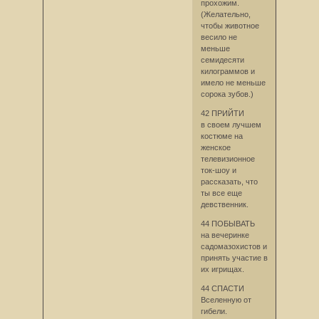
прохожим.
(Желательно,
чтобы животное
весило не
меньше
семидесяти
килограммов и
имело не меньше
сорока зубов.)
42 ПРИЙТИ
в своем лучшем
костюме на
женское
телевизионное
ток-шоу и
рассказать, что
ты все еще
девственник.
44 ПОБЫВАТЬ
на вечеринке
садомазохистов и
принять участие в
их игрищах.
44 СПАСТИ
Вселенную от
гибели.