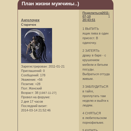
План жизни мужчины..)
Поделиться
2011-
07-10
1
Ангелочек
20:43:51
Старичок
1 ВЫПИТЬ
ящик пива в один
присест. В
одиночку.
2 ЗАТЕЯТЬ
драку в баре - с
крушением
мебели и битьем
Зарегистрирован
: 2011-01-21
посуды.
Приглашений:
0
Выбраться оттуда
Сообщений:
178
живым.
Уважение:
+56
Позитив:
+28
3 3АБЛУДИТЬСЯ
Пол:
Женский
в тайге,
Возраст:
38
[1987-11-27]
проплутать там
Провел на форуме:
неделю и выйти к
2 дня 17 часов
людям.
Последний визит:
2014-03-14 21:52:46
4 СНЯТЬСЯ
в любительском
порнофильме.
5 КУПИТЬ