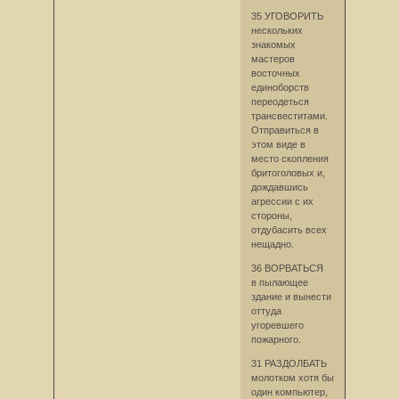
35 УГОВОРИТЬ
нескольких
знакомых
мастеров
восточных
единоборств
переодеться
трансвеститами.
Отправиться в
этом виде в
место скопления
бритоголовых и,
дождавшись
агрессии с их
стороны,
отдубасить всех
нещадно.
36 ВОРВАТЬСЯ
в пылающее
здание и вынести
оттуда
угоревшего
пожарного.
31 РАЗДОЛБАТЬ
молотком хотя бы
один компьютер,