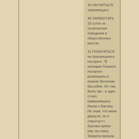
45 НАУЧИТЬСЯ
чревовещать.
46 ЗАРАБОТАТЬ
15 суток за
хулиганское
поведение в
общественных
местах.
41 ПОКАТАТЬСЯ
на трахающемся
носороге: "В
зоопарке Паланги
носороги
размещены в
низком бетонном
бассейне. Их там
было три - и один
стоял,
привалившись
боком к бортику.
Не знаю, что меня
дернуло, но я
спрыгнул с
бортика прямо
ему на спину.
Зверюга прошла