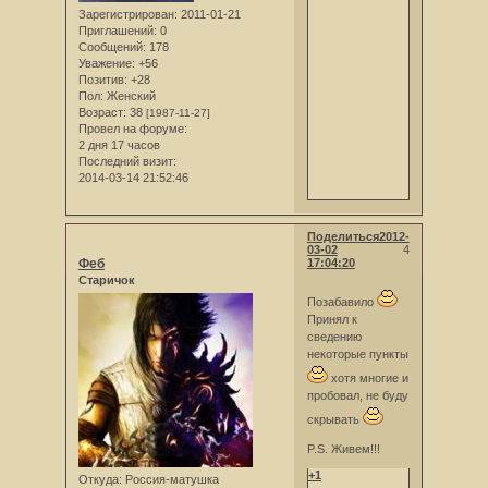
Зарегистрирован
: 2011-01-21
Приглашений:
0
Сообщений:
178
Уважение:
+56
Позитив:
+28
Пол:
Женский
Возраст:
38
[1987-11-27]
Провел на форуме:
2 дня 17 часов
Последний визит:
2014-03-14 21:52:46
Поделиться
2012-
03-02
4
Феб
17:04:20
Старичок
Позабавило
Принял к
сведению
некоторые пункты
хотя многие и
пробовал, не буду
скрывать
P.S. Живем!!!
+1
Откуда:
Россия-матушка