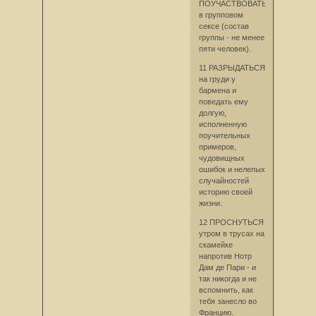
ПОУЧАСТВОВАТЬ
в групповом
сексе (состав
группы - не менее
пяти человек).
11 РАЗРЫДАТЬСЯ
на груди у
бармена и
поведать ему
долгую,
исполненную
поучительных
примеров,
чудовищных
ошибок и нелепых
случайностей
историю своей
жизни.
12 ПРОСНУТЬСЯ
утром в трусах на
скамейке
напротив Нотр
Дам де Пари - и
так никогда и не
вспомнить, как
тебя занесло во
Францию.