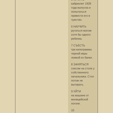
кабриолет 1928
года выпуска и
попытаться
привести его в
чувство.
6 НАУЧИТЬ
ругаться матом
хотя бы одного
ребенка.
7 СЪЕСТЬ
три килограмма
черной икры
ложкой из банки.
8 ЗАНЯТЬСЯ
сексом на столе у
собственного
начальника. Стол
потом не
вытирать.
9 УЙТИ
на машине от
милицейской
погони.
10