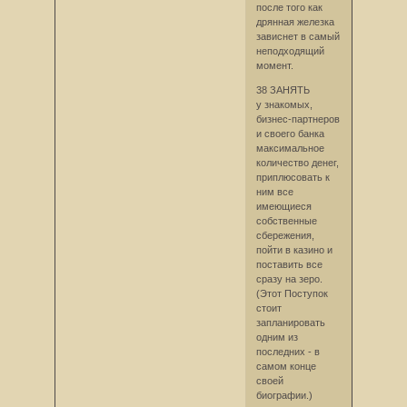
после того как
дрянная железка
зависнет в самый
неподходящий
момент.
38 ЗАНЯТЬ
у знакомых,
бизнес-партнеров
и своего банка
максимальное
количество денег,
приплюсовать к
ним все
имеющиеся
собственные
сбережения,
пойти в казино и
поставить все
сразу на зеро.
(Этот Поступок
стоит
запланировать
одним из
последних - в
самом конце
своей
биографии.)