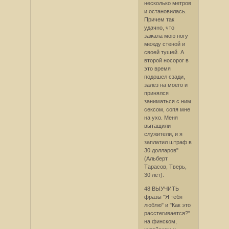
несколько метров
и остановилась.
Причем так
удачно, что
зажала мою ногу
между стеной и
своей тушей. А
второй носорог в
это время
подошел сзади,
залез на моего и
принялся
заниматься с ним
сексом, сопя мне
на ухо. Меня
вытащили
служители, и я
заплатил штраф в
30 долларов"
(Альберт
Тарасов, Тверь,
30 лет).
48 ВЫУЧИТЬ
фразы "Я тебя
люблю" и "Как это
расстегивается?"
на финском,