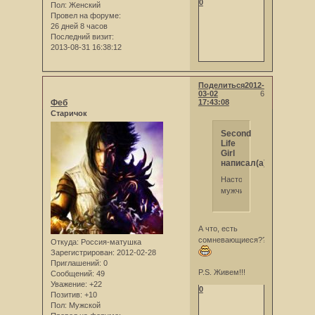
0
Пол:
Женский
Провел на форуме:
26 дней 8 часов
Последний визит:
2013-08-31 16:38:12
Поделиться
2012-
03-02
6
Феб
17:43:08
Старичок
Second
Life
Girl
написал(а):
Настоящий
мужчина!!!!!!!!!!!
А что, есть
сомневающиеся???
Откуда:
Россия-матушка
Зарегистрирован
: 2012-02-28
Приглашений:
0
P.S. Живем!!!
Сообщений:
49
Уважение:
+22
0
Позитив:
+10
Пол:
Мужской