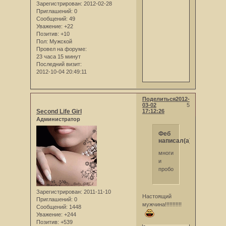
Зарегистрирован
: 2012-02-28
Приглашений:
0
Сообщений:
49
Уважение:
+22
Позитив:
+10
Пол:
Мужской
Провел на форуме:
23 часа 15 минут
Последний визит:
2012-10-04 20:49:11
Поделиться
2012-
03-02
5
Second Life Girl
17:12:26
Администратор
Феб
написал(а):
многие
и
пробовал
Зарегистрирован
: 2011-11-10
Настоящий
Приглашений:
0
мужчина!!!!!!!!!!!
Сообщений:
1448
Уважение:
+244
Позитив:
+539