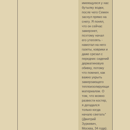
имеющуюся у нас
бутылку водки,
после чего Семен
заснул прямо на
снегу. Я понял,
что он сейчас
замерзнет,
поэтому начал
его утеплять -
намотал на него
газеты, коврики и
даже срезал с
передних сидений
дерматиновую
обивку, потому
что помнил, как
важно укрыть
замерзающего
теплоизолирующим
материалом. О
том, что можно
развести костер,
я догадался
только когда
начало светать"
(Дмитрий
Зуркевич,
Москва, 34 года).