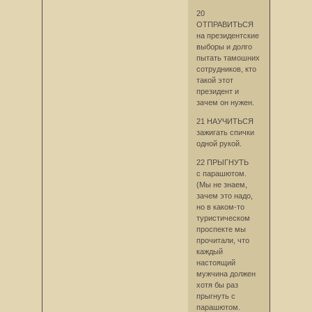
20
ОТПРАВИТЬСЯ
на президентские
выборы и долго
пытать тамошних
сотрудников, кто
такой этот
президент и
зачем он нужен.
21 НАУЧИТЬСЯ
зажигать спички
одной рукой.
22 ПРЫГНУТЬ
с парашютом.
(Мы не знаем,
зачем это надо,
но в каком-то
туристическом
проспекте мы
прочитали, что
каждый
настоящий
мужчина должен
хотя бы раз
прыгнуть с
парашютом.