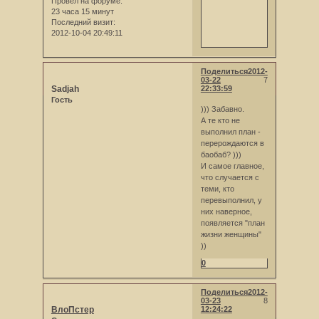
Провел на форуме:
23 часа 15 минут
Последний визит:
2012-10-04 20:49:11
Поделиться
2012-
03-22
7
Sadjah
22:33:59
Гость
))) Забавно.
А те кто не
выполнил план -
перерождаются в
баобаб? )))
И самое главное,
что случается с
теми, кто
перевыполнил, у
них наверное,
появляется "план
жизни женщины"
))
0
Поделиться
2012-
03-23
8
ВлоПстер
12:24:22