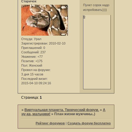
Старичок
Пункт сорок надо
испробовать))))
0
Откуда:
Урал
Зарегистрирован
: 2010-02-10
Приглашений:
0
Сообщений:
237
Уважение:
+77
Позитив:
+175
Пол:
Женский
Провел на форуме:
3 дня 15 часов
Последний визит:
2015-04-10 09:24:16
Страница:
1
»
Виртуальная планета. Творческий форум.
»
А
ну-ка, мальчики!
»
План жизни мужчины..)
Рейтинг форумов
|
Создать форум бесплатно