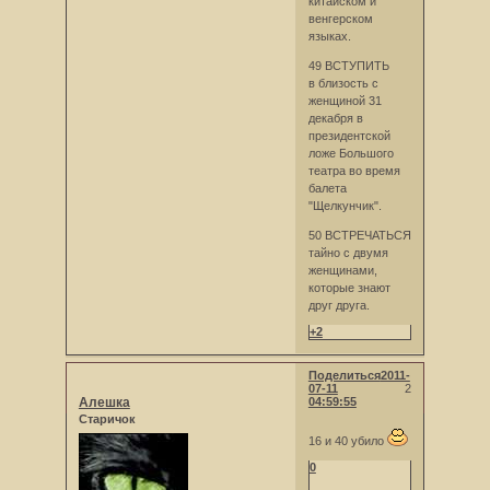
китайском и
венгерском
языках.
49 ВСТУПИТЬ
в близость с
женщиной 31
декабря в
президентской
ложе Большого
театра во время
балета
"Щелкунчик".
50 ВСТРЕЧАТЬСЯ
тайно с двумя
женщинами,
которые знают
друг друга.
+2
Поделиться
2011-
07-11
2
Алешка
04:59:55
Старичок
16 и 40 убило
0