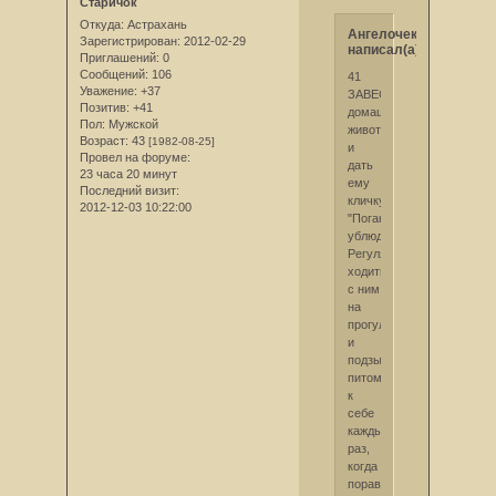
Старичок
Откуда:
Астрахань
Ангелочек
Зарегистрирован
: 2012-02-29
написал(а):
Приглашений:
0
Сообщений:
106
41
Уважение:
+37
ЗАВЕСТИ
Позитив:
+41
домашнее
Пол:
Мужской
животное
Возраст:
43
[1982-08-25]
и
Провел на форуме:
дать
23 часа 20 минут
ему
Последний визит:
кличку
2012-12-03 10:22:00
"Поганый
ублюдок".
Регулярно
ходить
с ним
на
прогулку
и
подзывать
питомца
к
себе
каждый
раз,
когда
поравняешься