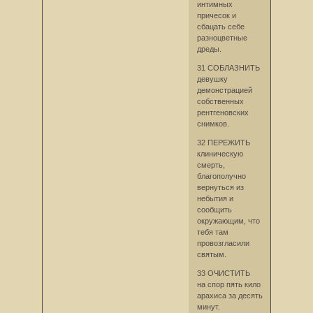
интимных
причесок и
сбацать себе
разноцветные
дреды.
31 СОБЛАЗНИТЬ
девушку
демонстрацией
собственных
рентгеновских
снимков.
32 ПЕРЕЖИТЬ
клиническую
смерть,
благополучно
вернуться из
небытия и
сообщить
окружающим, что
тебя там
провозгласили
святым.
33 ОЧИСТИТЬ
на спор пять кило
арахиса за десять
минут.