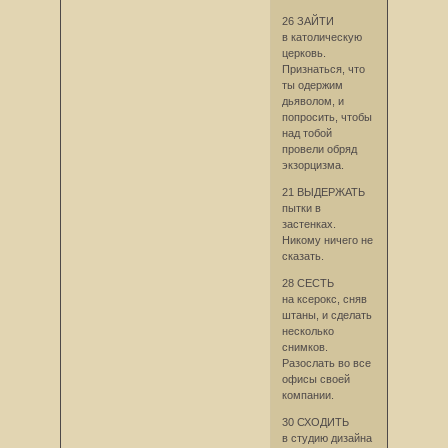
26 ЗАЙТИ
в католическую
церковь.
Признаться, что
ты одержим
дьяволом, и
попросить, чтобы
над тобой
провели обряд
экзорцизма.
21 ВЫДЕРЖАТЬ
пытки в
застенках.
Никому ничего не
сказать.
28 СЕСТЬ
на ксерокс, сняв
штаны, и сделать
несколько
снимков.
Разослать во все
офисы своей
компании.
30 СХОДИТЬ
в студию дизайна