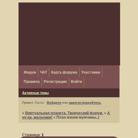
Форум
ЧАТ
Карта форума
Участники
Правила
Регистрация
Войти
Активные темы
Привет, Гость!
Войдите
или
зарегистрируйтесь
.
»
Виртуальная планета. Творческий форум.
»
А
ну-ка, мальчики!
»
План жизни мужчины..)
Страница:
1