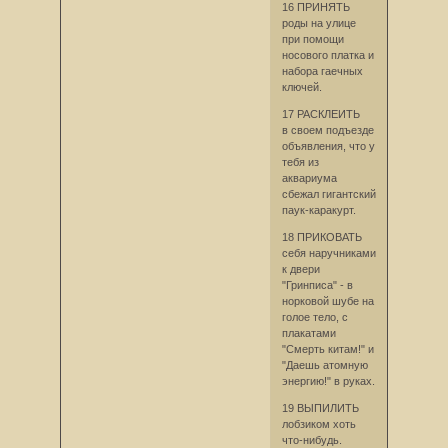
16 ПРИНЯТЬ
роды на улице
при помощи
носового платка и
набора гаечных
ключей.
17 РАСКЛЕИТЬ
в своем подъезде
объявления, что у
тебя из
аквариума
сбежал гигантский
паук-каракурт.
18 ПРИКОВАТЬ
себя наручниками
к двери
"Гринписа" - в
норковой шубе на
голое тело, с
плакатами
"Смерть китам!" и
"Даешь атомную
энергию!" в руках.
19 ВЫПИЛИТЬ
лобзиком хоть
что-нибудь.