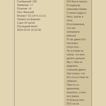
Сообщений:
100
ОН был в пальто.
Уважение:
+7
И подошла
Позитив:
+0
немножко ближе.
Пол:
Женский
Стояла сзади от
Возраст:
51
[1974-12-21]
Него, шагах в
Провел на форуме:
пяти,
2 дня 18 часов
И вспоминала,
Последний визит:
что нас
2019-03-01 15:15:36
связывало
раньше.
Я так давно Его
пыталась
отпустить...
Ну а вчера не
знала, что мне
делать дальше.
Мы с Ним не
виделись
слишком давно.
Настолько, что
Его отсутствие не
убивало.
Просто со
временем,
казалось, стало
все равно,
И больше мне
ЕГО не не