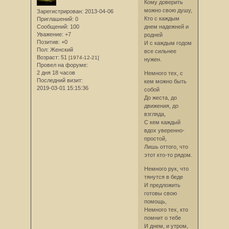
Кому доверить
можно свою душу,
Зарегистрирован
: 2013-04-06
Кто с каждым
Приглашений:
0
Сообщений:
100
днем надежней и
Уважение:
+7
родней
Позитив:
+0
И с каждым годом
Пол:
Женский
все сильнее
Возраст:
51
[1974-12-21]
нужен.
Провел на форуме:
2 дня 18 часов
Немного тех, с
Последний визит:
кем можно быть
2019-03-01 15:15:36
собой
До жеста, до
движения, до
взгляда,
С кем каждый
вдох уверенно-
простой,
Лишь оттого, что
этот кто-то рядом.
Немного рук, что
тянутся в беде
И предложить
готовы свою
помощь,
Немного тех, кто
помнит о тебе
И днем, и утром,