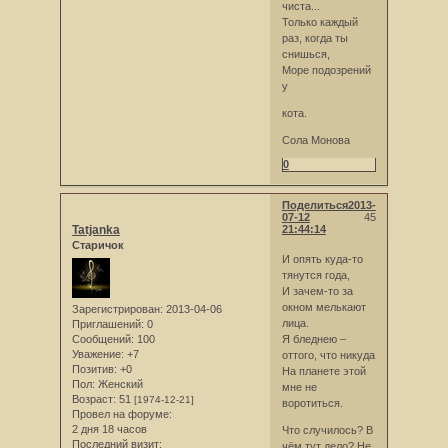
чиста...
Только каждый
раз, когда ты
снишься,
Море подозрений
у
кота.
Сола Монова
0
Поделиться
2013-
07-12
45
Tatjanka
21:44:14
Старичок
И опять куда-то
тянутся года,
И зачем-то за
окном мелькают
Зарегистрирован
: 2013-04-06
лица.
Приглашений:
0
Сообщений:
100
Я бледнею –
Уважение:
+7
оттого, что никуда
Позитив:
+0
На планете этой
Пол:
Женский
мне не
Возраст:
51
[1974-12-21]
воротиться.
Провел на форуме:
2 дня 18 часов
Что случилось? В
Последний визит:
чём тут дело? Не