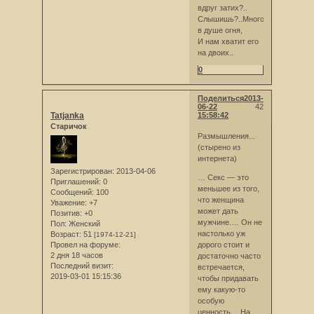
вдруг затих?..
Слышишь?..Много
в душе огня,
И нам хватит его
на двоих..
0
Поделиться
2013-
06-22
42
Tatjanka
15:58:42
Старичок
Размышления...
(стырено из
интернета)
Зарегистрирован
: 2013-04-06
… Секс — это
Приглашений:
0
меньшее из того,
Сообщений:
100
что женщина
Уважение:
+7
может дать
Позитив:
+0
мужчине.… Он не
Пол:
Женский
настолько уж
Возраст:
51
[1974-12-21]
Провел на форуме:
дорого стоит и
2 дня 18 часов
достаточно часто
Последний визит:
встречается,
2019-03-01 15:15:36
чтобы придавать
ему какую-то
особую
ценность… На