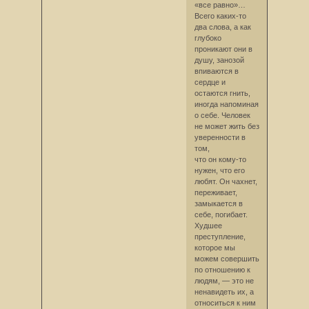
«все равно»…
Всего каких-то
два слова, а как
глубоко
проникают они в
душу, занозой
впиваются в
сердце и
остаются гнить,
иногда напоминая
о себе. Человек
не может жить без
уверенности в
том,
что он кому-то
нужен, что его
любят. Он чахнет,
переживает,
замыкается в
себе, погибает.
Худшее
преступление,
которое мы
можем совершить
по отношению к
людям, — это не
ненавидеть их, а
относиться к ним