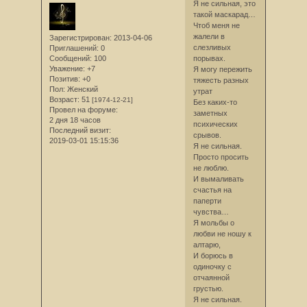
Я не сильная, это
такой маскарад…
Чтоб меня не
жалели в
Зарегистрирован
: 2013-04-06
слезливых
Приглашений:
0
Сообщений:
100
порывах.
Уважение:
+7
Я могу пережить
Позитив:
+0
тяжесть разных
Пол:
Женский
утрат
Возраст:
51
[1974-12-21]
Без каких-то
Провел на форуме:
заметных
2 дня 18 часов
психических
Последний визит:
срывов.
2019-03-01 15:15:36
Я не сильная.
Просто просить
не люблю.
И вымаливать
счастья на
паперти
чувства…
Я мольбы о
любви не ношу к
алтарю,
И борюсь в
одиночку с
отчаянной
грустью.
Я не сильная.