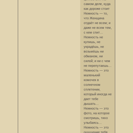
самом деле, куда
как дороже стоит
Нежность — то,
что Женщина
отдаёт не всем; и
даже не всем тем,
с кем спит…
Нежность не
купишь, не
украдёшь, не
возьмёшь ни
обманом, ни
силой; и ни с чем
не перепутаешь…
Нежность — это
маленький
комочек в
солнечном
сплетении,
который иногда не
дает тебе
дышать…
Нежность — это
фото, на которое
смотришь, тихо
улыбаясь…
Нежность — это
ощущение тебя