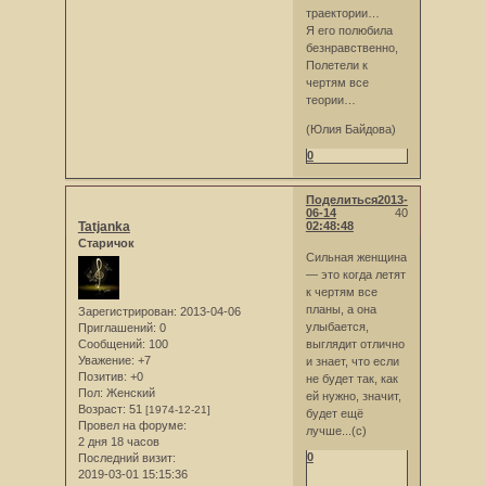
траектории…
Я его полюбила
безнравственно,
Полетели к
чертям все
теории…
(Юлия Байдова)
0
Поделиться
2013-
06-14
40
Tatjanka
02:48:48
Старичок
Сильная женщина
— это когда летят
к чертям все
планы, а она
Зарегистрирован
: 2013-04-06
улыбается,
Приглашений:
0
Сообщений:
100
выглядит отлично
Уважение:
+7
и знает, что если
Позитив:
+0
не будет так, как
Пол:
Женский
ей нужно, значит,
Возраст:
51
[1974-12-21]
будет ещё
Провел на форуме:
лучше...(с)
2 дня 18 часов
0
Последний визит:
2019-03-01 15:15:36