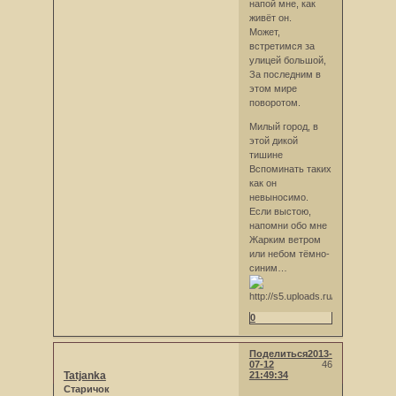
напой мне, как
живёт он.
Может,
встретимся за
улицей большой,
За последним в
этом мире
поворотом.
Милый город, в
этой дикой
тишине
Вспоминать таких
как он
невыносимо.
Если выстою,
напомни обо мне
Жарким ветром
или небом тёмно-
синим…
0
Поделиться
2013-
07-12
46
Tatjanka
21:49:34
Старичок