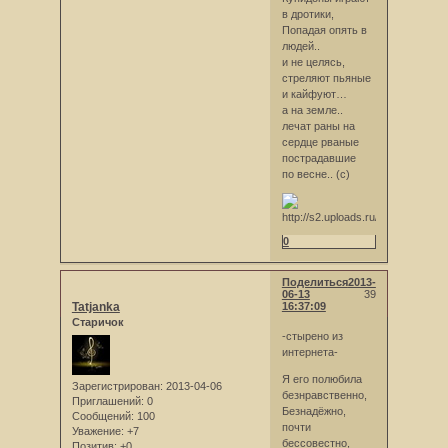
в дротики,
Попадая опять в
людей..
и не целясь,
стреляют пьяные
и кайфуют…
а на земле..
лечат раны на
сердце рваные
пострадавшие
по весне.. (c)
0
Поделиться
2013-
06-13
39
Tatjanka
16:37:09
Старичок
-стырено из
интернета-
Я его полюбила
Зарегистрирован
: 2013-04-06
безнравственно,
Приглашений:
0
Безнадёжно,
Сообщений:
100
почти
Уважение:
+7
бессовестно,
Позитив:
+0