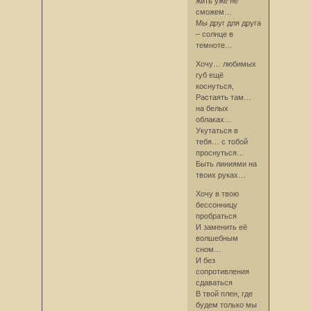
жить уже не
сможем…
Мы друг для друга
– солнце в
темноте…
Хочу… любимых
губ ещё
коснуться,
Растаять там…
на белых
облаках…
Укутаться в
тебя… с тобой
проснуться…
Быть линиями на
твоих руках…
Хочу в твою
бессонницу
пробраться
И заменить её
волшебным
сном…
И без
сопротивления
сдаваться
В твой плен, где
будем только мы