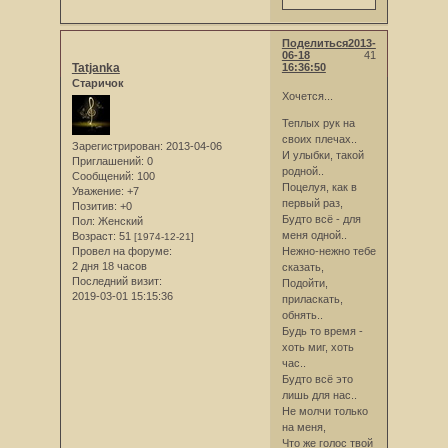
Поделиться
2013-
06-18
41
Tatjanka
16:36:50
Старичок
Хочется...
Теплых рук на
своих плечах..
Зарегистрирован
: 2013-04-06
И улыбки, такой
Приглашений:
0
родной..
Сообщений:
100
Поцелуя, как в
Уважение:
+7
первый раз,
Позитив:
+0
Будто всё - для
Пол:
Женский
меня одной..
Возраст:
51
[1974-12-21]
Провел на форуме:
Нежно-нежно тебе
2 дня 18 часов
сказать,
Последний визит:
Подойти,
2019-03-01 15:15:36
приласкать,
обнять..
Будь то время -
хоть миг, хоть
час..
Будто всё это
лишь для нас..
Не молчи только
на меня,
Что же голос твой