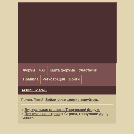
Форум
ЧАТ
Карта форума
Участники
Правила
Регистрация
Войти
Активные темы
Привет, Гость!
Войдите
или
зарегистрируйтесь
.
»
Виртуальная планета. Творческий форум.
»
Поэтические строки
»
Строки, тронувшие душу
Setkani