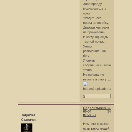
Зная правду,
молча слушать
ложь,
Уходить без
права на ошибку,
Дважды миг один
не проживешь...
И когда однажды
темной ночью,
Упаду
разбившись на
бегу,
Я опять
собравшись, знаю
точно,
Не сильна, но
выжить я смогу.....
0
Поделиться
2013-
06-04
34
Tatjanka
01:27:21
Старичок
Немного в жизни
есть таких людей,