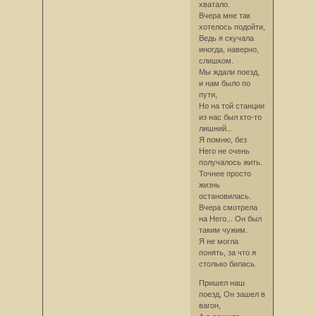
хватало.
Вчера мне так
хотелось подойти,
Ведь я скучала
иногда, наверно,
слишком.
Мы ждали поезд,
и нам было по
пути,
Но на той станции
из нас был кто-то
лишний...
Я помню, без
Него не очень
получалось жить.
Точнее просто
жизнь
остановилась.
Вчера смотрела
на Него... Он был
таким чужим.
Я не могла
понять, за что я
столько билась.
Пришел наш
поезд, Он зашел в
вагон,