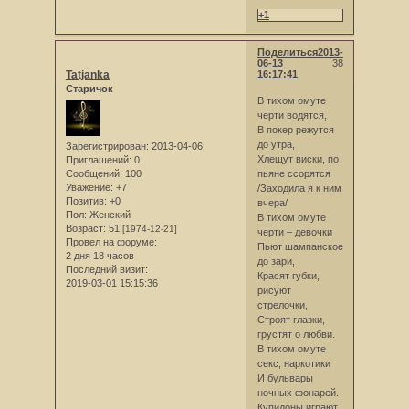
+1
Поделиться
2013-
06-13
38
Tatjanka
16:17:41
Старичок
В тихом омуте
черти водятся,
В покер режутся
до утра,
Зарегистрирован
: 2013-04-06
Хлещут виски, по
Приглашений:
0
Сообщений:
100
пьяне ссорятся
Уважение:
+7
/Заходила я к ним
Позитив:
+0
вчера/
Пол:
Женский
В тихом омуте
Возраст:
51
[1974-12-21]
черти – девочки
Провел на форуме:
Пьют шампанское
2 дня 18 часов
до зари,
Последний визит:
Красят губки,
2019-03-01 15:15:36
рисуют
стрелочки,
Строят глазки,
грустят о любви.
В тихом омуте
секс, наркотики
И бульвары
ночных фонарей.
Купидоны играют