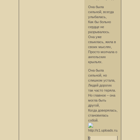
Она была
сильной, всегда
улыбалась,
Как бы больно
сердце не
разрывалось.
Она уже
свыклась, жила в
своих мыслях,
Просто молчала о
ангельских
крыльях.
Она была
сильной, но
слишком устала,
Людей дорогих
так часто теряла.
Но главное – она
могла быть
другой,
Когда доверялась,
становилась
собой.
0