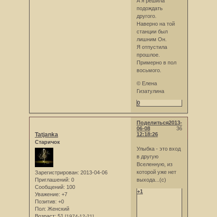
А я решила
подождать
другого.
Наверно на той
станции был
лишним Он.
Я отпустила
прошлое.
Примерно в пол
восьмого.
© Елена
Гизатулина
0
Поделиться
2013-
06-08
36
Tatjanka
12:18:26
Старичок
Улыбка - это вход
в другую
Вселенную, из
которой уже нет
Зарегистрирован
: 2013-04-06
выхода...(с)
Приглашений:
0
Сообщений:
100
+1
Уважение:
+7
Позитив:
+0
Пол:
Женский
Возраст:
51
[1974-12-21]