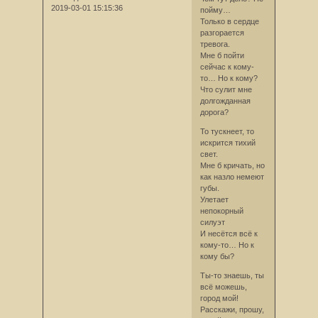
2019-03-01 15:15:36
пойму…
Только в сердце
разгорается
тревога.
Мне б пойти
сейчас к кому-
то… Но к кому?
Что сулит мне
долгожданная
дорога?
То тускнеет, то
искрится тихий
свет.
Мне б кричать, но
как назло немеют
губы.
Улетает
непокорный
силуэт
И несётся всё к
кому-то… Но к
кому бы?
Ты-то знаешь, ты
всё можешь,
город мой!
Расскажи, прошу,