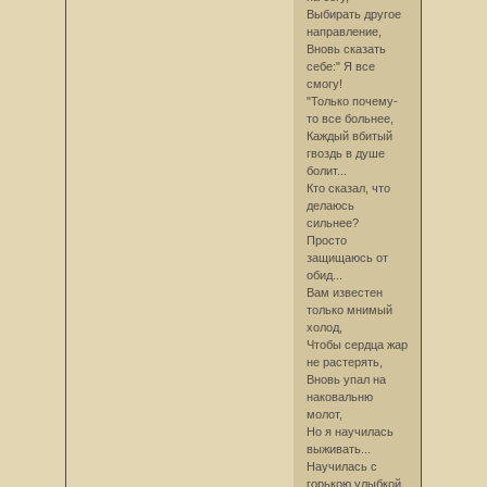
Выбирать другое
направление,
Вновь сказать
себе:" Я все
смогу!
"Только почему-
то все больнее,
Каждый вбитый
гвоздь в душе
болит...
Кто сказал, что
делаюсь
сильнее?
Просто
защищаюсь от
обид...
Вам известен
только мнимый
холод,
Чтобы сердца жар
не растерять,
Вновь упал на
наковальню
молот,
Но я научилась
выживать...
Научилась с
горькою улыбкой,