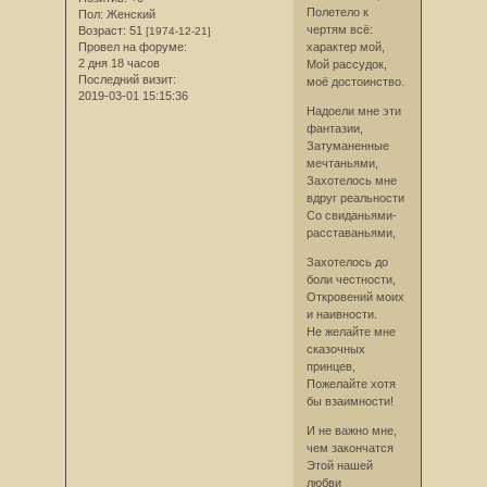
Полетело к
Пол:
Женский
чертям всё:
Возраст:
51
[1974-12-21]
Провел на форуме:
характер мой,
2 дня 18 часов
Мой рассудок,
Последний визит:
моё достоинство.
2019-03-01 15:15:36
Надоели мне эти
фантазии,
Затуманенные
мечтаньями,
Захотелось мне
вдруг реальности
Со свиданьями-
расставаньями,
Захотелось до
боли честности,
Откровений моих
и наивности.
Не желайте мне
сказочных
принцев,
Пожелайте хотя
бы взаимности!
И не важно мне,
чем закончатся
Этой нашей
любви