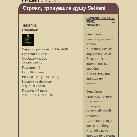
Страница:
«
1
2
3
4
»
Строки, тронувшие душу Setkani
Поделиться
2013-
06-02
31
Tatjanka
20:44:00
Старичок
Она была
сильной, мерила
маски,
И наивно уже не
Зарегистрирован
: 2013-04-06
верила в сказки.
Приглашений:
0
Сообщений:
100
Боялась, что
Уважение:
+7
сердце опять
Позитив:
+0
разобьют,
Пол:
Женский
Что ее чувства
Возраст:
51
[1974-12-21]
никогда не
Провел на форуме:
поймут.
2 дня 18 часов
Последний визит:
Она была
2019-03-01 15:15:36
сильной, точнее
старалась,
И людям
железной порой
казалась.
Так было проще,
никто не обидит,
И слабость ее
никогда не увидят.