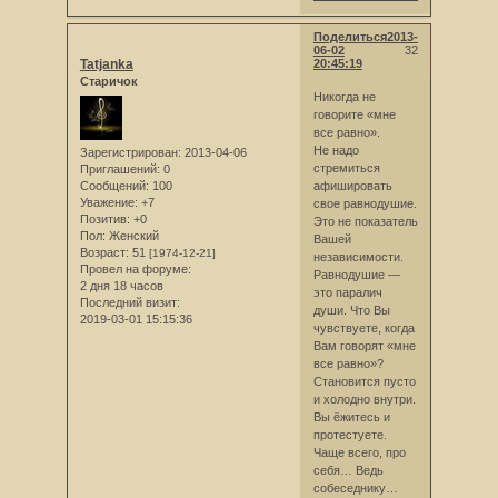
Поделиться
2013-
06-02
32
Tatjanka
20:45:19
Старичок
Никогда не
говорите «мне
все равно».
Не надо
Зарегистрирован
: 2013-04-06
стремиться
Приглашений:
0
Сообщений:
100
афишировать
Уважение:
+7
свое равнодушие.
Позитив:
+0
Это не показатель
Пол:
Женский
Вашей
Возраст:
51
[1974-12-21]
независимости.
Провел на форуме:
Равнодушие —
2 дня 18 часов
это паралич
Последний визит:
души. Что Вы
2019-03-01 15:15:36
чувствуете, когда
Вам говорят «мне
все равно»?
Становится пусто
и холодно внутри.
Вы ёжитесь и
протестуете.
Чаще всего, про
себя… Ведь
собеседнику…