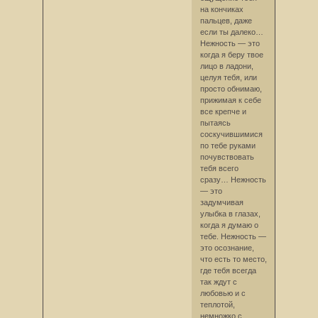
на кончиках
пальцев, даже
если ты далеко…
Нежность — это
когда я беру твое
лицо в ладони,
целуя тебя, или
просто обнимаю,
прижимая к себе
все крепче и
пытаясь
соскучившимися
по тебе руками
почувствовать
тебя всего
сразу… Нежность
— это
задумчивая
улыбка в глазах,
когда я думаю о
тебе. Нежность —
это осознание,
что есть то место,
где тебя всегда
так ждут с
любовью и с
теплотой,
немножко с