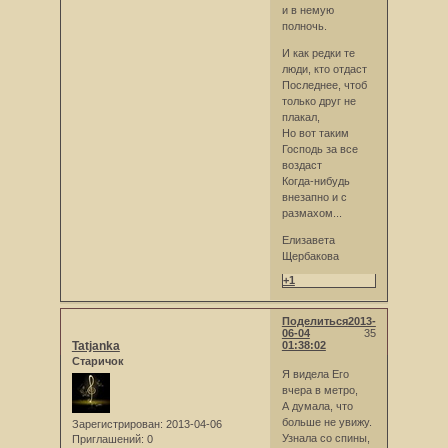
и в немую
полночь.
И как редки те
люди, кто отдаст
Последнее, чтоб
только друг не
плакал,
Но вот таким
Господь за все
воздаст
Когда-нибудь
внезапно и с
размахом...
Елизавета
Щербакова
+1
Поделиться
2013-
06-04
35
Tatjanka
01:38:02
Старичок
Я видела Его
вчера в метро,
А думала, что
больше не увижу.
Зарегистрирован
: 2013-04-06
Узнала со спины,
Приглашений:
0