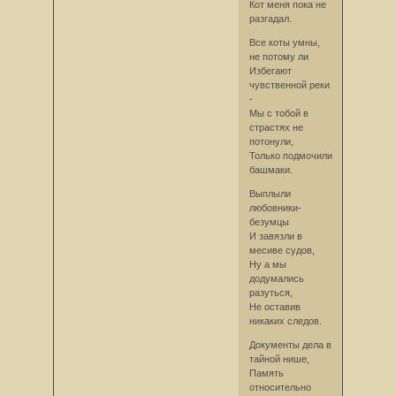
Кот меня пока не
разгадал.
Все коты умны,
не потому ли
Избегают
чувственной реки
-
Мы с тобой в
страстях не
потонули,
Только подмочили
башмаки.
Выплыли
любовники-
безумцы
И завязли в
месиве судов,
Ну а мы
додумались
разуться,
Не оставив
никаких следов.
Документы дела в
тайной нише,
Память
относительно