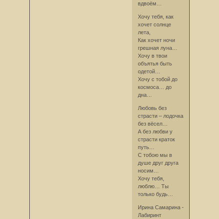
вдвоём…
Хочу тебя, как
хочет солнце
лета,
Как хочет ночи
грешная луна…
Хочу в твои
объятья быть
одетой…
Хочу с тобой до
космоса… до
дна…
Любовь без
страсти – лодочка
без вёсел…
А без любви у
страсти краток
путь…
С тобою мы в
душе друг друга
носим…
Хочу тебя,
люблю… Ты
только будь…
Ирина Самарина -
Лабиринт