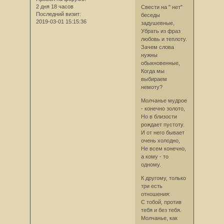
2 дня 18 часов
Свести на " нет"
Последний визит:
беседы
2019-03-01 15:15:36
задушевные,
Убрать из фраз
любовь и теплоту.
Зачем слова
нужны
обыкновенные,
Когда мы
выбираем
немоту?
Молчанье мудрое
- конечно золото,
Но в близости
рождает пустоту.
И от него бывает
очень холодно,
Не всем конечно,
а кому - то
одному.
К другому, только
три есть
отношения:
С тобой, против
тебя и без тебя.
Молчанье, как