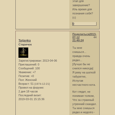
этап для
завершение?
Иль время для
познания себя?
(с)
0
Поделиться
2013-
07-12
44
Tatjanka
21:40:24
Старичок
Ты мне
снишься...
правда очень
редко...
Зарегистрирован
: 2013-04-06
[Лучше бы не
Приглашений:
0
Сообщений:
100
снился никогда]
Уважение:
+7
Я реву на шаткой
Позитив:
+0
табуретке,
Пол:
Женский
Испугав
Возраст:
51
[1974-12-21]
несчастного кота.
Провел на форуме:
2 дня 18 часов
Кот глядит, не
Последний визит:
понимая толком,
2019-03-01 15:15:36
Что за странный
утренний скандал.
Ты мне снишься
редко и недолго -