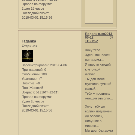
Провел на форуме:
2 дня 18 часов
Последний визит:
2019-03-01 15:15:36
Поделиться
2013-
06-12
37
Tatjanka
11:21:52
Старичок
Хочу тебя…
Здесь пошлости
ни грамма…
Я просто каждой
Зарегистрирован
: 2013-04-06
клеточкой
Приглашений:
0
Сообщений:
100
люблю…
Уважение:
+7
Ты для меня
Позитив:
+0
мужчина лучший
Пол:
Женский
самый…
Возраст:
51
[1974-12-21]
Тебя у прошлых
Провел на форуме:
женщин отмолю…
2 дня 18 часов
Последний визит:
Хочу тебя до
2019-03-01 15:15:36
колики под кожей,
До бабочек,
живущих в
животе…
Мы друг без друга