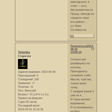
равнодушно; в
этом — суть
бесчеловечности.
Прошу, никогда не
говорите «мне
все равно»…
(с) Иван
Охлобыстин
+1
Поделиться
2013-
06-03
33
Tatjanka
13:05:14
Старичок
Сколько раз
разбившись на
осколки,
Приходилось
Зарегистрирован
: 2013-04-06
склеивать себя,
Приглашений:
0
Сообщений:
100
Мысли, чувства,
Уважение:
+7
только мало
Позитив:
+0
толку,
Пол:
Женский
С каждым разом я
Возраст:
51
[1974-12-21]
уже не я...
Провел на форуме:
И глаза меняют
2 дня 18 часов
выражение,
Последний визит:
И остановившись
2019-03-01 15:15:36
на бегу,