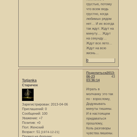
грустью, потому
что всем ведь
грустно, когда
любимых рядом
нет… И их всегда
так ждут. Ждут на
минуту.… Ждут
на секунду…
Ждут все лето…
Ждут на всю
жизнь…
0
Поделиться
2013-
06-23
43
Tatjanka
03:36:14
Старичок
Играть в
молчанку это так
по - взрослому,
Додумывать
Зарегистрирован
: 2013-04-06
минуты тишины.
Приглашений:
0
Сообщений:
100
И в настоящем
Уважение:
+7
придаваться
Позитив:
+0
прошлому,
Пол:
Женский
Коль разговоры
Возраст:
51
[1974-12-21]
чувства лишены.
Провел на форуме: