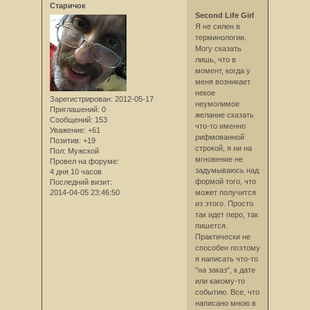
Старичок
Second Life Girl
Я не силен в
терминологии.
Могу сказать
лишь, что в
момент, когда у
меня возникает
некое
Зарегистрирован
: 2012-05-17
неумолимое
Приглашений:
0
желание сказать
Сообщений:
153
что-то именно
Уважение:
+61
рифмованной
Позитив:
+19
строкой, я ни на
Пол:
Мужской
мгновение не
Провел на форуме:
задумываюсь над
4 дня 10 часов
формой того, что
Последний визит:
2014-04-05 23:46:50
может получится
из этого. Просто
так идет перо, так
пишется.
Практически не
способен поэтому
я написать что-то
"на заказ", к дате
или какому-то
событию. Все, что
написано мною в