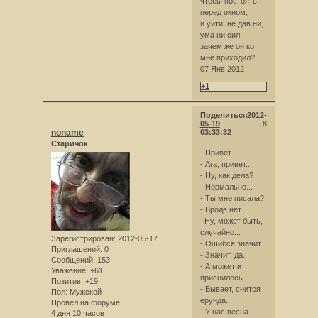
чтобы постоять
перед окном,
и уйти, не дав ни,
ума ни сил.
зачем же он ко
мне приходил?
07 Янв 2012
+1
Поделиться
2012-
05-19
8
noname
03:33:32
Старичок
- Привет...
- Ага, привет...
- Ну, как дела?
- Нормально...
- Ты мне писала?
- Вроде нет...
Ну, может быть,
случайно...
Зарегистрирован
: 2012-05-17
- Ошибся значит...
Приглашений:
0
- Значит, да...
Сообщений:
153
- А может и
Уважение:
+61
приснилось...
Позитив:
+19
- Бывает, снится
Пол:
Мужской
ерунда...
Провел на форуме:
- У нас весна
4 дня 10 часов