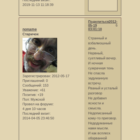
2019-11-13 11:18:39
Поделиться
2012-
05-19
6
noname
03:01:10
Старичок
Странный и
взбалмошный
день.
Нервный,
суетливый вечер.
И ночная
сумрачная тень
Не спасла
Зарегистрирован
: 2012-05-17
задуманную
Приглашений:
0
встречу.
Сообщений:
153
Рваный и усталый
Уважение:
+61
разговор
Позитив:
+19
Не добавил
Пол:
Мужской
ясности и
Провел на форуме:
смысла.
4 дня 10 часов
Недописанный
Последний визит:
2014-04-05 23:46:50
кому-то приговор.
Недодуманные
нами мысли.
И как всплеск
оборванной