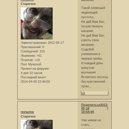
Старичок
Такой зловещей
леденящей
пустоты,
Не дай Вам Бог,
почувствовать
касание,
Не дай Вам Бог,
узреть свои
Зарегистрирован
: 2012-05-17
желания,
Приглашений:
0
Судьбой
Сообщений:
153
уложенные в
Уважение:
+61
черные гробы,
Позитив:
+19
И каждый день
Пол:
Мужской
минутою
Провел на форуме:
молчания
4 дня 10 часов
Встречать восход
Последний визит:
2014-04-05 23:46:50
бесчувственной
луны...
+1
Поделиться
2012-
05-18
3
noname
16:54:44
Старичок
Уже никем не
стать,