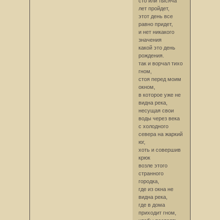
сто или тысяча
лет пройдет,
этот день все
равно придет,
и нет никакого
значения
какой это день
рождения.
так и ворчал тихо
гном,
стоя перед моим
окном,
в которое уже не
видна река,
несущая свои
воды через века
с холодного
севера на жаркий
юг,
хоть и совершив
крюк
возле этого
странного
городка,
где из окна не
видна река,
где в дома
приходит гном,