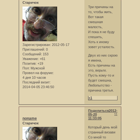
Старичок
Три причины на
то, чтобы жить,
Вот такая
смешная
малость,
И пока я не буду
спешить,
Хоть к иному
Зарегистрирован
: 2012-05-17
зовет усталость.
Приглашений:
0
Сообщений:
153
Двух из них скрою
Уважение:
+61
я имена,
Позитив:
+19
Есть причины на
Пол:
Мужской
это, верьте.
Провел на форуме:
Пусть кому-то и
4 дня 10 часов
будет смешна,
Последний визит:
Любопытство -
2014-04-05 23:46:50
причина третья.
+1
Поделиться
2012-
05-20
11
noname
11:33:05
Старичок
Который день мой
странный визави
Со мной то