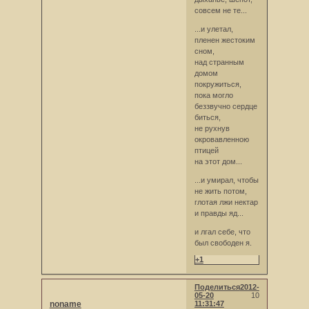
совсем не те...
...и улетал,
пленен жестоким
сном,
над странным
домом
покружиться,
пока могло
беззвучно сердце
биться,
не рухнув
окровавленною
птицей
на этот дом...
...и умирал, чтобы
не жить потом,
глотая лжи нектар
и правды яд...
и лгал себе, что
был свободен я.
+1
Поделиться
2012-
05-20
10
noname
11:31:47