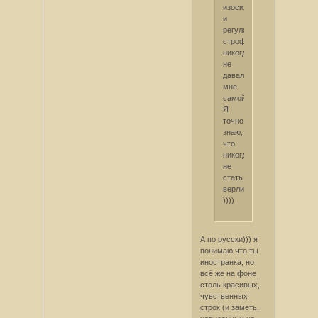
изосиллабизм
и
регулярная
строфика,
никогда
не
давался
мне
самой.
Я
точно
знаю,
что
никогда
не
стать
верлибристом.
))))
А по русски))) я
понимаю что ты
иностранка, но
всё же на фоне
столь красивых,
чувственных
строк (и заметь,