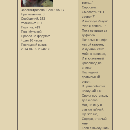
теме..."
Спросила
Зарегистрирован
: 2012-05-17
Смелость: "Ты
Приглашений:
0
уверен?"
Сообщений:
153
И пискнул Разум:
Уважение:
+61
"Что ж теперь..."
Позитив:
+19
Пока не виден за
Пол:
Мужской
дефисом
Провел на форуме:
Печальных цифр
4 дня 10 часов
немой квартет,
Последний визит:
2014-04-05 23:46:50
И лучший стих
мой не написан,
И в жизненный
кроссворд не
вписан
Последний
правильный
ответ.
В цепи событий
неслучайных,
Своих поступков,
дел и слов,
Нет, не ищу я
смысл тайный.
Ну, что же,
Сердце, отвечай
мне
Тебя я выслушать