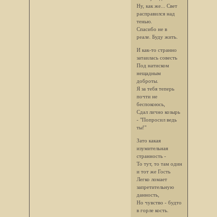
Ну, как же... Свет
расправился над
тенью.
Спасибо не в
реале. Буду жить.
И как-то странно
затаилась совесть
Под натиском
нещадным
доброты.
Я за тебя теперь
почти не
беспокоюсь,
Сдал лично козырь
- "Попросил ведь
ты!"
Зато какая
изумительная
странность -
То тут, то там один
и тот же Гость
Легко ломает
запретительную
данность,
Но чувство - будто
в горле кость.