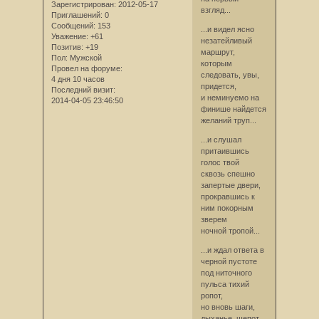
Зарегистрирован
: 2012-05-17
взгляд...
Приглашений:
0
Сообщений:
153
...и видел ясно
Уважение:
+61
незатейливый
Позитив:
+19
маршрут,
Пол:
Мужской
которым
Провел на форуме:
следовать, увы,
4 дня 10 часов
придется,
Последний визит:
и неминуемо на
2014-04-05 23:46:50
финише найдется
желаний труп...
...и слушал
притаившись
голос твой
сквозь спешно
запертые двери,
прокравшись к
ним покорным
зверем
ночной тропой...
...и ждал ответа в
черной пустоте
под ниточного
пульса тихий
ропот,
но вновь шаги,
дыханье, шепот,