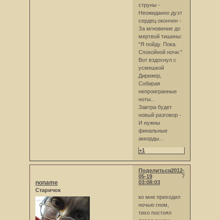
струны -
Неожиданно дуэт
сердец окончен -
За мгновение до
мертвой тишины:
"Я пойду. Пока.
Спокойной ночи."
Вот вздохнул с
усмешкой
Дирижер,
Собирая
непроигранные
ноты...
Завтра будет
новый разговор -
И нужны
финальные
аккорды...
+1
Поделиться
2012-
05-19
7
noname
03:08:03
Старичок
ко мне приходил
ночью гном,
тихо постоял