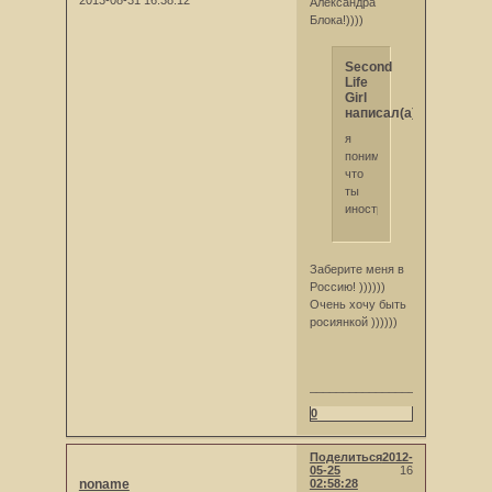
Александра
Блока!))))
Second
Life
Girl
написал(а):
я
понимаю
что
ты
иностранка
Заберите меня в
Россию! ))))))
Очень хочу быть
росиянкой ))))))
___________________________
0
Поделиться
2012-
05-25
16
noname
02:58:28