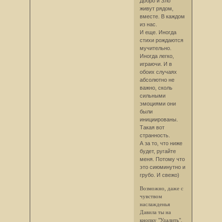
Добро и Зло
живут рядом,
вместе. В каждом
из нас.
И еще. Иногда
стихи рождаются
мучительно.
Иногда легко,
играючи. И в
обоих случаях
абсолютно не
важно, сколь
сильными
эмоциями они
были
инициированы.
Такая вот
странность.
А за то, что ниже
будет, ругайте
меня. Потому что
это сиюминутно и
грубо. И свежо)
Возможно, даже с
чувством
наслажденья
Давила ты на
кнопку "Удалить".