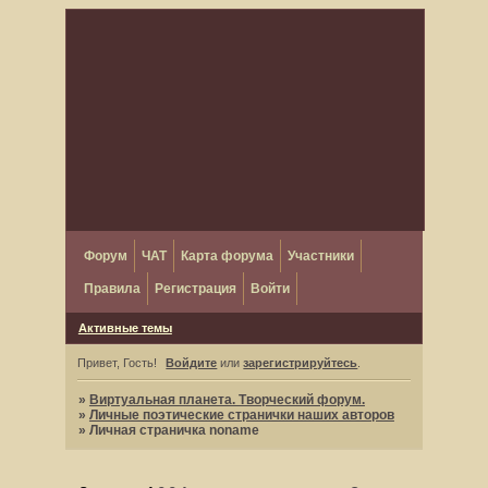
Форум
ЧАТ
Карта форума
Участники
Правила
Регистрация
Войти
Активные темы
Привет, Гость!
Войдите
или
зарегистрируйтесь
.
»
Виртуальная планета. Творческий форум.
»
Личные поэтические странички наших авторов
»
Личная страничка noname