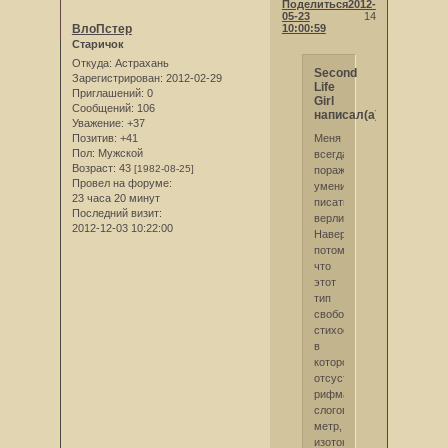
Поделиться
2012-
05-23
14
ВлоПстер
10:00:59
Старичок
Откуда:
Астрахань
Second
Зарегистрирован
: 2012-02-29
Life
Приглашений:
0
Girl
Сообщений:
106
написал(а):
Уважение:
+37
Меня
Позитив:
+41
Пол:
Мужской
всегда
Возраст:
43
[1982-08-25]
поражает
Провел на форуме:
умение
23 часа 20 минут
писать
Последний визит:
верлибром.
2012-12-03 10:22:00
Наверное
потому,
что
этот
тип
свободного
стихосложения,
в
котором
отсуствует
рифма,
слоговой
метр,
изотония,