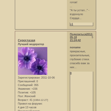
готов!
...
"А ты устал..." -
вздохнуло
Сердце...
+1
Поделиться
2012-
05-18
5
Сероглазая
21:24:42
Лучший модератор
noname
прекрасные,
пронзительные,
глубокие стихи.
спасибо вам за
них...
0
Зарегистрирован
: 2011-10-06
Приглашений:
0
Сообщений:
355
Уважение:
+156
Позитив:
+105
Пол:
Женский
Возраст:
41
[1984-12-27]
Провел на форуме:
4 дня 13 часов
Последний визит: