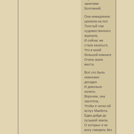
занятиям
Болтовней.
Она немедленно
уронила на пол
Толстый том
художественного
журнала,
И сейчас же
стало казаться,
Что в моей
большой комнате
Очень мало
места.
Всё это было
немножко
досадно
И довольно
нелепо.
Впрочем, она
захотела,
Чтобы я читал ей
вслух Макбета.
Едва дойдя до
пузырей земли,
О которых я не
могу говорить без