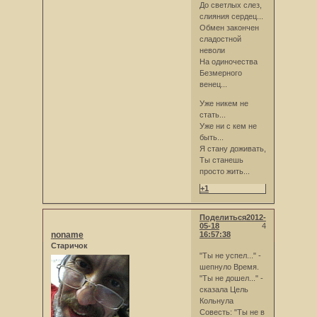
До светлых слез,
слияния сердец...
Обмен закончен
сладостной
неволи
На одиночества
Безмерного
венец...
Уже никем не
стать...
Уже ни с кем не
быть...
Я стану доживать,
Ты станешь
просто жить...
+1
Поделиться
2012-
05-18
4
noname
16:57:38
Старичок
"Ты не успел..." -
шепнуло Время.
"Ты не дошел..." -
сказала Цель
Кольнула
Совесть: "Ты не в