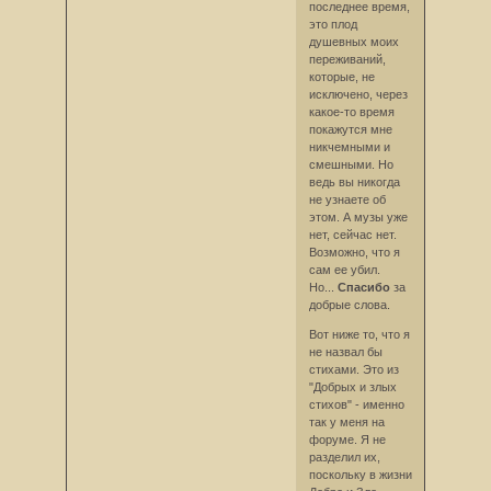
последнее время,
это плод
душевных моих
переживаний,
которые, не
исключено, через
какое-то время
покажутся мне
никчемными и
смешными. Но
ведь вы никогда
не узнаете об
этом. А музы уже
нет, сейчас нет.
Возможно, что я
сам ее убил.
Но...
Спасибо
за
добрые слова.
Вот ниже то, что я
не назвал бы
стихами. Это из
"Добрых и злых
стихов" - именно
так у меня на
форуме. Я не
разделил их,
поскольку в жизни