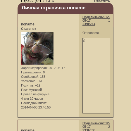
Страница:
1
2
3
4
»
Ответить
Личная страничка noname
Поделиться
2012-
05-17
1
noname
23:05:14
Старичок
От noname...
0
Зарегистрирован
: 2012-05-17
Приглашений:
0
Сообщений:
153
Уважение:
+61
Позитив:
+19
Пол:
Мужской
Провел на форуме:
4 дня 10 часов
Последний визит:
2014-04-05 23:46:50
Поделиться
2012-
05-17
2
noname
23:07:38