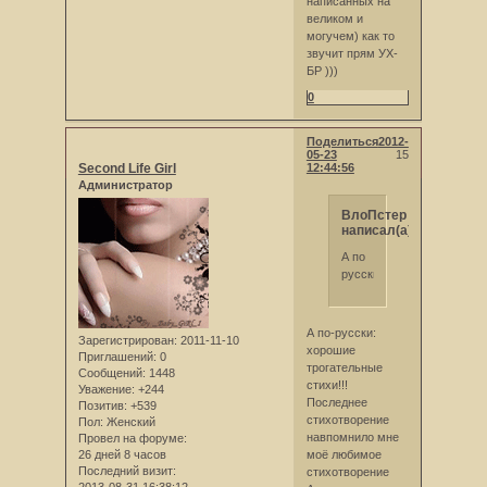
написанных на
великом и
могучем) как то
звучит прям УХ-
БР )))
0
Поделиться
2012-
05-23
15
Second Life Girl
12:44:56
Администратор
ВлоПстер
написал(а):
А по
русски
А по-русски:
Зарегистрирован
: 2011-11-10
хорошие
Приглашений:
0
трогательные
Сообщений:
1448
стихи!!!
Уважение:
+244
Последнее
Позитив:
+539
стихотворение
Пол:
Женский
навпомнило мне
Провел на форуме:
26 дней 8 часов
моё любимое
Последний визит:
стихотворение
2013-08-31 16:38:12