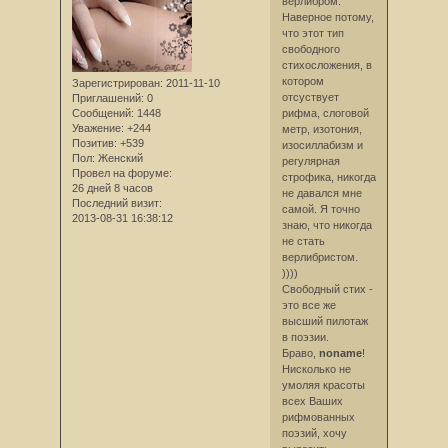
верлибром.
Наверное потому,
что этот тип
свободного
стихосложения, в
котором
Зарегистрирован
: 2011-11-10
отсуствует
Приглашений:
0
Сообщений:
1448
рифма, слоговой
Уважение:
+244
метр, изотония,
Позитив:
+539
изосиллабизм и
Пол:
Женский
регулярная
Провел на форуме:
строфика, никогда
26 дней 8 часов
не давался мне
Последний визит:
самой. Я точно
2013-08-31 16:38:12
знаю, что никогда
не стать
верлибристом.
))))
Свободный стих -
это все же
высший пилотаж
в поэзии.
Браво,
noname
!
Нисколько не
умоляя красоты
всех Ваших
рифмованных
поэзий, хочу