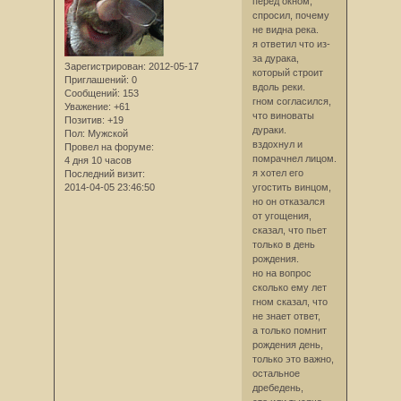
перед окном,
спросил, почему
не видна река.
я ответил что из-
за дурака,
Зарегистрирован
: 2012-05-17
который строит
Приглашений:
0
вдоль реки.
Сообщений:
153
гном согласился,
Уважение:
+61
что виноваты
Позитив:
+19
дураки.
Пол:
Мужской
вздохнул и
Провел на форуме:
помрачнел лицом.
4 дня 10 часов
я хотел его
Последний визит:
2014-04-05 23:46:50
угостить винцом,
но он отказался
от угощения,
сказал, что пьет
только в день
рождения.
но на вопрос
сколько ему лет
гном сказал, что
не знает ответ,
а только помнит
рождения день,
только это важно,
остальное
дребедень,