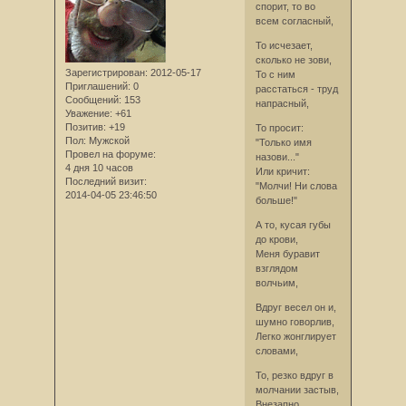
спорит, то во
всем согласный,
То исчезает,
сколько не зови,
Зарегистрирован
: 2012-05-17
То с ним
Приглашений:
0
расстаться - труд
Сообщений:
153
напрасный,
Уважение:
+61
Позитив:
+19
То просит:
Пол:
Мужской
"Только имя
Провел на форуме:
назови..."
4 дня 10 часов
Или кричит:
Последний визит:
"Молчи! Ни слова
2014-04-05 23:46:50
больше!"
А то, кусая губы
до крови,
Меня буравит
взглядом
волчьим,
Вдруг весел он и,
шумно говорлив,
Легко жонглирует
словами,
То, резко вдруг в
молчании застыв,
Внезапно