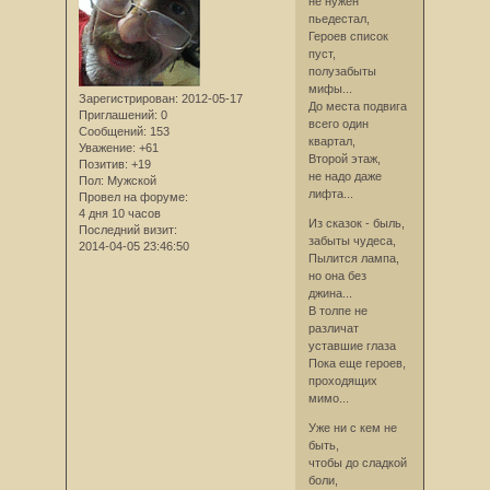
не нужен
пьедестал,
Героев список
пуст,
полузабыты
мифы...
Зарегистрирован
: 2012-05-17
До места подвига
Приглашений:
0
всего один
Сообщений:
153
квартал,
Уважение:
+61
Второй этаж,
Позитив:
+19
не надо даже
Пол:
Мужской
лифта...
Провел на форуме:
4 дня 10 часов
Из сказок - быль,
Последний визит:
забыты чудеса,
2014-04-05 23:46:50
Пылится лампа,
но она без
джина...
В толпе не
различат
уставшие глаза
Пока еще героев,
проходящих
мимо...
Уже ни с кем не
быть,
чтобы до сладкой
боли,