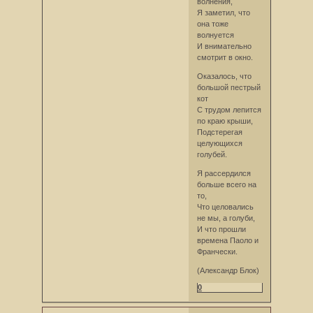
волнения,
Я заметил, что
она тоже
волнуется
И внимательно
смотрит в окно.
Оказалось, что
большой пестрый
кот
С трудом лепится
по краю крыши,
Подстерегая
целующихся
голубей.
Я рассердился
больше всего на
то,
Что целовались
не мы, а голуби,
И что прошли
времена Паоло и
Франчески.
(Александр Блок)
0