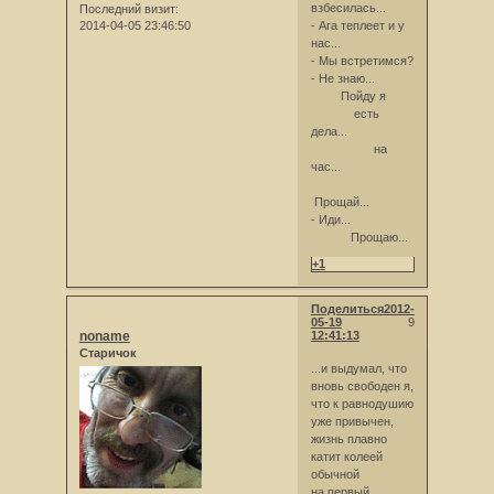
взбесилась...
Последний визит:
2014-04-05 23:46:50
- Ага теплеет и у
нас...
- Мы встретимся?
- Не знаю...
Пойду я
есть
дела...
на
час...
Прощай...
- Иди...
Прощаю...
+1
Поделиться
2012-
05-19
9
noname
12:41:13
Старичок
...и выдумал, что
вновь свободен я,
что к равнодушию
уже привычен,
жизнь плавно
катит колеей
обычной
на первый