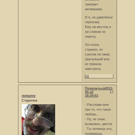
заиграет
желваками.
И я, на удивленье
терпелив,
Ему ни жестом и
ни словом не
перечу.
Он очень
странен, но
совсем не лжив,
Шагнувший мне
из зеркала
навстречу.
+1
Поделиться
2012-
05-22
12
noname
16:24:51
Старичок
- Расскажи мне
про то, что такое
любовь...
- Ну, не знаю,
возможно, цветок.
Ты лелеешь его,
поливаешь,