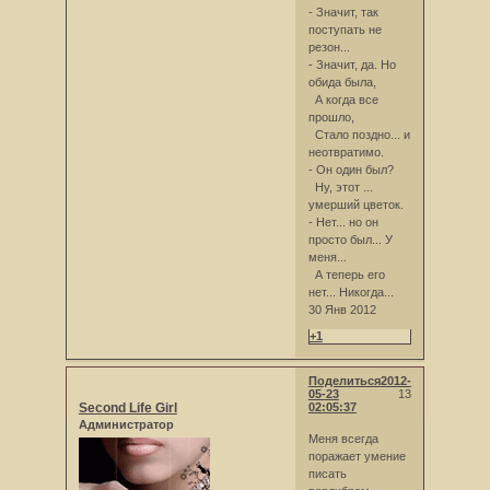
- Значит, так
поступать не
резон...
- Значит, да. Но
обида была,
А когда все
прошло,
Стало поздно... и
неотвратимо.
- Он один был?
Ну, этот ...
умерший цветок.
- Нет... но он
просто был... У
меня...
А теперь его
нет... Никогда...
30 Янв 2012
+1
Поделиться
2012-
05-23
13
Second Life Girl
02:05:37
Администратор
Меня всегда
поражает умение
писать