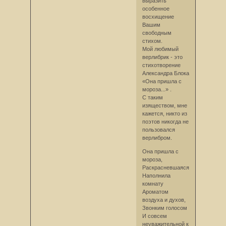
выразить
особенное
восхищение
Вашим
свободным
стихом.
Мой любимый
верлибрик - это
стихотворение
Александра Блока
«Она пришла с
мороза...» .
С таким
изяществом, мне
кажется, никто из
поэтов никогда не
пользовался
верлибром.
Она пришла с
мороза,
Раскрасневшаяся,
Наполнила
комнату
Ароматом
воздуха и духов,
Звонким голосом
И совсем
неуважительной к