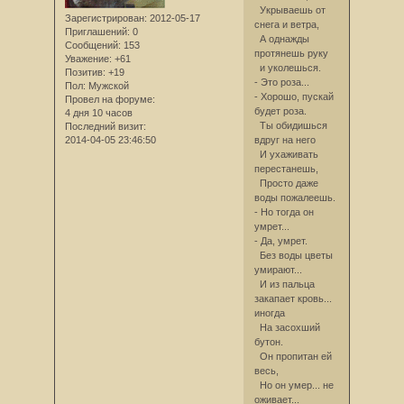
Укрываешь от
Зарегистрирован
: 2012-05-17
снега и ветра,
Приглашений:
0
А однажды
Сообщений:
153
протянешь руку
Уважение:
+61
и уколешься.
Позитив:
+19
- Это роза...
Пол:
Мужской
- Хорошо, пускай
Провел на форуме:
будет роза.
4 дня 10 часов
Ты обидишься
Последний визит:
2014-04-05 23:46:50
вдруг на него
И ухаживать
перестанешь,
Просто даже
воды пожалеешь.
- Но тогда он
умрет...
- Да, умрет.
Без воды цветы
умирают...
И из пальца
закапает кровь...
иногда
На засохший
бутон.
Он пропитан ей
весь,
Но он умер... не
оживает...