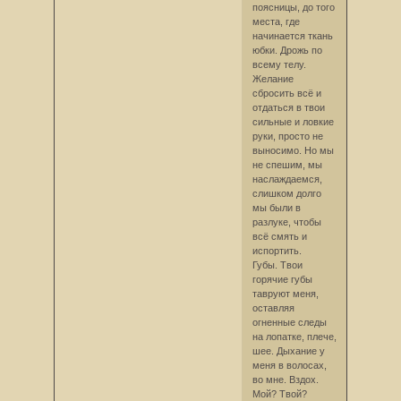
поясницы, до того
места, где
начинается ткань
юбки. Дрожь по
всему телу.
Желание
сбросить всё и
отдаться в твои
сильные и ловкие
руки, просто не
выносимо. Но мы
не спешим, мы
наслаждаемся,
слишком долго
мы были в
разлуке, чтобы
всё смять и
испортить.
Губы. Твои
горячие губы
тавруют меня,
оставляя
огненные следы
на лопатке, плече,
шее. Дыхание у
меня в волосах,
во мне. Вздох.
Мой? Твой?