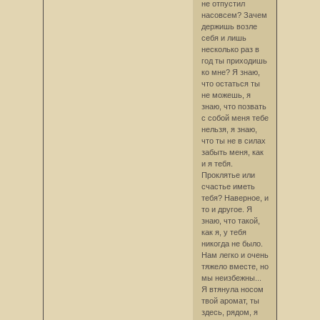
не отпустил
насовсем? Зачем
держишь возле
себя и лишь
несколько раз в
год ты приходишь
ко мне? Я знаю,
что остаться ты
не можешь, я
знаю, что позвать
с собой меня тебе
нельзя, я знаю,
что ты не в силах
забыть меня, как
и я тебя.
Проклятье или
счастье иметь
тебя? Наверное, и
то и другое. Я
знаю, что такой,
как я, у тебя
никогда не было.
Нам легко и очень
тяжело вместе, но
мы неизбежны...
Я втянула носом
твой аромат, ты
здесь, рядом, я