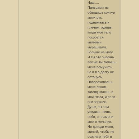
Наш….
Пальцами ты
обводишь контур
моих рук,
поднимаясь к
плечам, ждёшь,
когда моё тело
покроется
мелкими
мурашками.
Больше не могу.
И ты это знаешь.
Как же ты любишь
меня помучить,
но и я в долгу не
останусь.
Поворачиваешь
меня лицом,
заглядываешь в
мои глаза, и если
они зеркала
Души, ты там
увидишь лишь
себя, в пламени
моего желания.
Не доводи меня,
милый, чтобы не
сожгла я тебя в