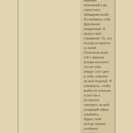
нервных
окончаний и до
страстного
обладания мной.
Я улыбаюсь себе.
Довольная
увиденным. Я
целую своё
отражения. Ту, что
всегда останется
со мной.
Отпечаток моих
губ с зеркала
вскоре исчезнет,
это её губы
вберут этот цвет
в себя, отвечая
на мой поцелуй. Я
отвернусь, чтобы
выйти из спальни,
а она так и
останется
смотреть на мой
уходящий образ,
улыбаясь….
Ждать тебя
всегда тяжело,
особенно