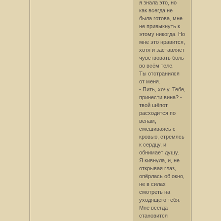
я знала это, но
как всегда не
была готова, мне
не привыкнуть к
этому никогда. Но
мне это нравится,
хотя и заставляет
чувствовать боль
во всём теле.
Ты отстранился
от меня.
- Пить, хочу. Тебе,
принести вина? -
твой шёпот
расходится по
венам,
смешиваясь с
кровью, стремясь
к сердцу, и
обнимает душу.
Я кивнула, и, не
открывая глаз,
опёрлась об окно,
не в силах
смотреть на
уходящего тебя.
Мне всегда
становится