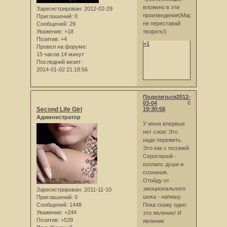
вложено в эти
Зарегистрирован
: 2012-02-29
произведения)Марго
Приглашений:
0
не переставай
Сообщений:
29
Уважение:
+18
творить!)
Позитив:
+4
+1
Провел на форуме:
15 часов 14 минут
Последний визит:
2014-01-02 21:18:56
Поделиться
2012-
03-04
6
Second Life Girl
19:30:58
Администратор
У меня впервые
нет слов! Это
надо пережить.
Это как с поэзией
Сероглазой -
коллапс души и
сознания.
Отойду от
эмоционального
Зарегистрирован
: 2011-11-10
шока - напишу.
Приглашений:
0
Сообщений:
1448
Пока скажу одно:
Уважение:
+244
это явление! И
Позитив:
+539
явление