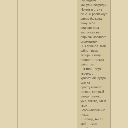
последние
минуты, секунды.
Но вот и стук в
окно. Я распахнув
дверь балкона,
вижу тебя
сидящего на
корточках на
перилах кованого
ограждения.
-Ты пришёл.-мой
шёпот, ведь
теперь я могу
говорить только
шёпотом.
- Я твой - звук
твоего, с
хрипотцой, будто
слегка
простуженного
голоса, который
сводит меня с
ума, так же, как и
твои
необыкновенные
глаза.
- Заходи, Ангел
мой…- моя