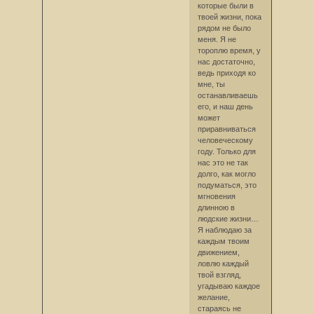
которые были в
твоей жизни, пока
рядом не было
меня. Я не
тороплю время, у
нас достаточно,
ведь приходя ко
мне, ты
останавливаешь
его, и наш день
может
приравниваться
человеческому
году. Только для
нас это не так
долго, как могло
подуматься, это
мгновения
длинною в
людские жизни…
Я наблюдаю за
каждым твоим
движением,
ловлю каждый
твой взгляд,
угадываю каждое
желание,
стараясь не