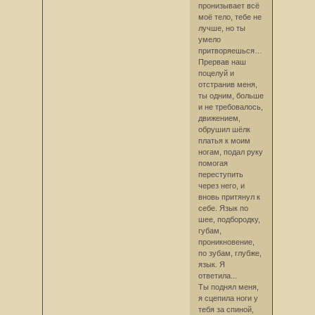
пронизывает всё
моё тело, тебе не
лучше, но ты
умело
притворяешься…
Прервав наш
поцелуй и
отстранив меня,
ты одним, больше
и не требовалось,
движением,
обрушил шёлк
платья к моим
ногам, подал руку
помогая
переступить
через него, и
вновь притянул к
себе. Язык по
шее, подбородку,
губам,
проникновение,
по зубам, глубже,
язык. Я
ответила...
Ты поднял меня,
я сцепила ноги у
тебя за спиной,