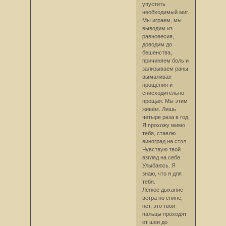
упустить
необходимый миг.
Мы играем, мы
выводим из
равновесия,
доводим до
бешенства,
причиняем боль и
зализываем раны,
вымаливая
прощения и
снисходительно
прощая. Мы этим
живём. Лишь
четыре раза в год.
Я прохожу мимо
тебя, ставлю
виноград на стол.
Чувствую твой
взгляд на себе.
Улыбаюсь. Я
знаю, что я для
тебя.
Лёгкое дыхание
ветра по спине,
нет, это твои
пальцы проходят
от шеи до