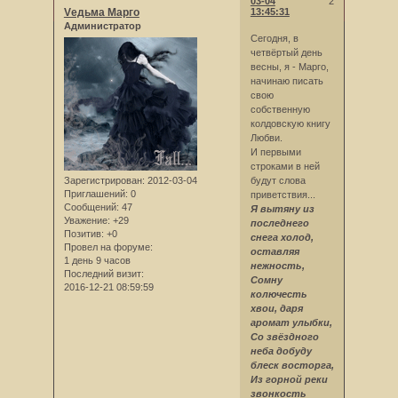
03-04
2
Vедьма Марго
13:45:31
Администратор
Сегодня, в
четвёртый день
весны, я - Марго,
начинаю писать
свою
собственную
колдовскую книгу
Любви.
И первыми
строками в ней
Зарегистрирован
: 2012-03-04
будут слова
Приглашений:
0
приветствия...
Сообщений:
47
Я вытяну из
Уважение:
+29
последнего
Позитив:
+0
снега холод,
Провел на форуме:
оставляя
1 день 9 часов
нежность,
Последний визит:
Сомну
2016-12-21 08:59:59
колючесть
хвои, даря
аромат улыбки,
Со звёздного
неба добуду
блеск восторга,
Из горной реки
звонкость