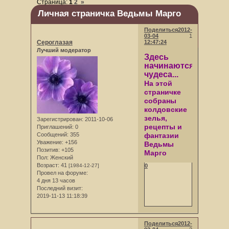
Страница:
1
2
»
Личная страничка Ведьмы Марго
Поделиться
2012-
03-04
1
Сероглазая
12:47:24
Лучший модератор
Здесь
начинаются
чудеса...
На этой
страничке
собраны
колдовские
зелья,
Зарегистрирован
: 2011-10-06
рецепты и
Приглашений:
0
фантазии
Сообщений:
355
Уважение:
+156
Ведьмы
Позитив:
+105
Марго
Пол:
Женский
Возраст:
41
0
[1984-12-27]
Провел на форуме:
4 дня 13 часов
Последний визит:
2019-11-13 11:18:39
Поделиться
2012-