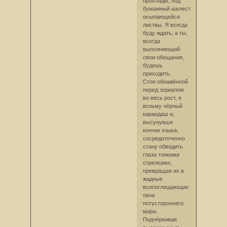
прохлады, под
бумажный шелест
осыпающейся
листвы. Я всегда
буду ждать, а ты,
всегда
выполняющий
свои обещания,
будешь
приходить.
Стоя обнажённой
перед зеркалом
во весь рост, я
возьму чёрный
карандаш и,
высунувши
кончик языка,
сосредоточенно
стану обводить
глаза тонкими
стрелками,
превращая их в
жадные
всепоглощающие
окна
потустороннего
мира.
Подчёркивая