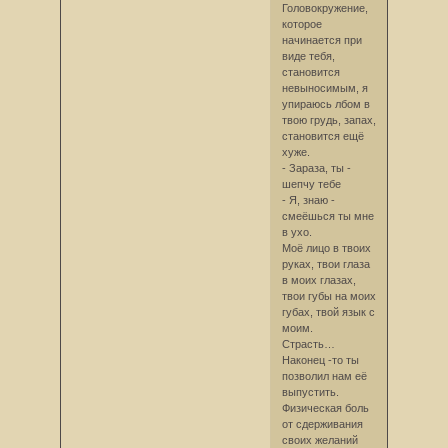
Головокружение,
которое
начинается при
виде тебя,
становится
невыносимым, я
упираюсь лбом в
твою грудь, запах,
становится ещё
хуже.
- Зараза, ты -
шепчу тебе
- Я, знаю -
смеёшься ты мне
в ухо.
Моё лицо в твоих
руках, твои глаза
в моих глазах,
твои губы на моих
губах, твой язык с
моим.
Страсть…
Наконец -то ты
позволил нам её
выпустить.
Физическая боль
от сдерживания
своих желаний