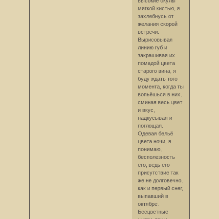
высокие скулы
мягкой кистью, я
захлебнусь от
желания скорой
встречи.
Вырисовывая
линию губ и
закрашивая их
помадой цвета
старого вина, я
буду ждать того
момента, когда ты
вопьёшься в них,
сминая весь цвет
и вкус,
надкусывая и
поглощая.
Одевая бельё
цвета ночи, я
понимаю,
бесполезность
его, ведь его
присутствие так
же не долговечно,
как и первый снег,
выпавший в
октябре.
Бесцветные