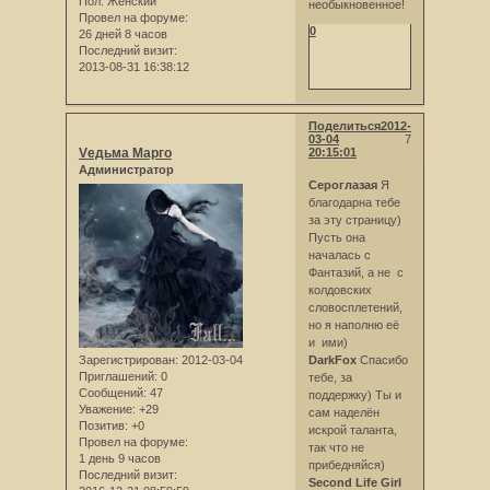
Пол:
Женский
необыкновенное!
Провел на форуме:
0
26 дней 8 часов
Последний визит:
2013-08-31 16:38:12
Поделиться
2012-
03-04
7
Vедьма Марго
20:15:01
Администратор
Сероглазая
Я
благодарна тебе
за эту страницу)
Пусть она
началась с
Фантазий, а не с
колдовских
словосплетений,
но я наполню её
и ими)
Зарегистрирован
: 2012-03-04
DarkFox
Спасибо
Приглашений:
0
тебе, за
Сообщений:
47
поддержку) Ты и
Уважение:
+29
сам наделён
Позитив:
+0
искрой таланта,
Провел на форуме:
так что не
1 день 9 часов
прибедняйся)
Последний визит:
Second Life Girl