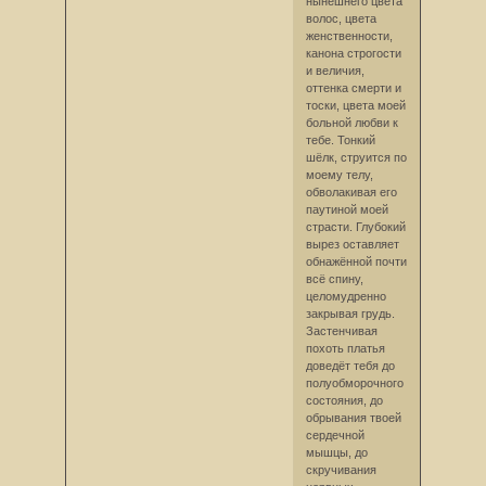
нынешнего цвета
волос, цвета
женственности,
канона строгости
и величия,
оттенка смерти и
тоски, цвета моей
больной любви к
тебе. Тонкий
шёлк, струится по
моему телу,
обволакивая его
паутиной моей
страсти. Глубокий
вырез оставляет
обнажённой почти
всё спину,
целомудренно
закрывая грудь.
Застенчивая
похоть платья
доведёт тебя до
полуобморочного
состояния, до
обрывания твоей
сердечной
мышцы, до
скручивания