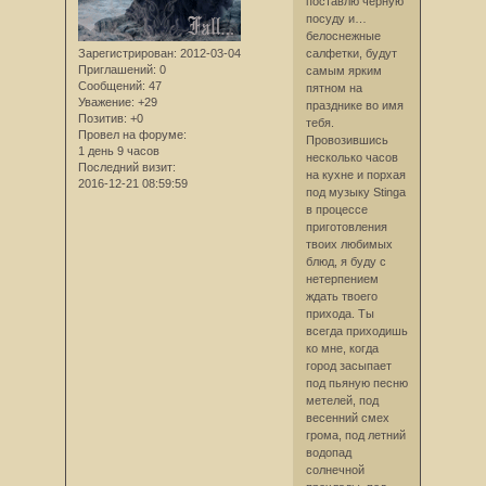
поставлю чёрную
посуду и…
белоснежные
Зарегистрирован
: 2012-03-04
салфетки, будут
Приглашений:
0
самым ярким
Сообщений:
47
пятном на
Уважение:
+29
празднике во имя
Позитив:
+0
тебя.
Провел на форуме:
Провозившись
1 день 9 часов
несколько часов
Последний визит:
на кухне и порхая
2016-12-21 08:59:59
под музыку Stinga
в процессе
приготовления
твоих любимых
блюд, я буду с
нетерпением
ждать твоего
прихода. Ты
всегда приходишь
ко мне, когда
город засыпает
под пьяную песню
метелей, под
весенний смех
грома, под летний
водопад
солнечной