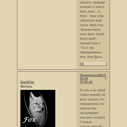
ласкать, проводя
языком от шеи и
вниз, вниз…О,
боги!.. твои губы
обхватили мой
сосок. Мой стон.
-Возьми меня,
хочу быть твоей,
Ангел мой! -
прошептала я.
-Ты и так,
принадлежишь
мне, моя Душа ...
+2
Поделиться
2012-
03-04
5
DarkFox
17:41:42
Житель
Я хоть и не такой
талантливый)) но
могу сказать,что
определенно это
творчество
заслуживает
высоких похвал!)
Столько
чувств,эмоций