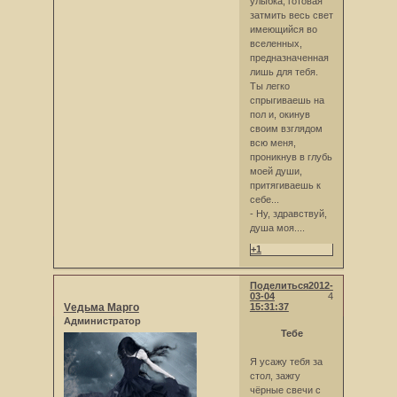
улыбка, готовая
затмить весь свет
имеющийся во
вселенных,
предназначенная
лишь для тебя.
Ты легко
спрыгиваешь на
пол и, окинув
своим взглядом
всю меня,
проникнув в глубь
моей души,
притягиваешь к
себе...
- Ну, здравствуй,
душа моя....
+1
Поделиться
2012-
03-04
4
Vедьма Марго
15:31:37
Администратор
Тебе
Я усажу тебя за
стол, зажгу
чёрные свечи с