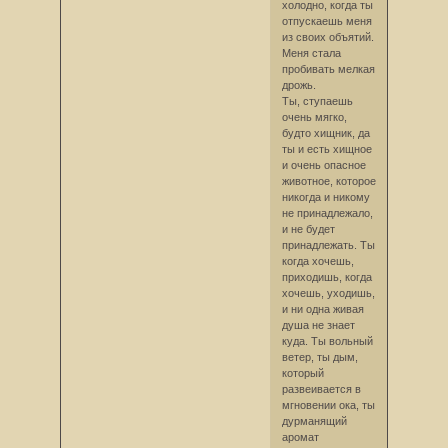
холодно, когда ты
отпускаешь меня
из своих объятий.
Меня стала
пробивать мелкая
дрожь.
Ты, ступаешь
очень мягко,
будто хищник, да
ты и есть хищное
и очень опасное
животное, которое
никогда и никому
не принадлежало,
и не будет
принадлежать. Ты
когда хочешь,
приходишь, когда
хочешь, уходишь,
и ни одна живая
душа не знает
куда. Ты вольный
ветер, ты дым,
который
развеивается в
мгновении ока, ты
дурманящий
аромат