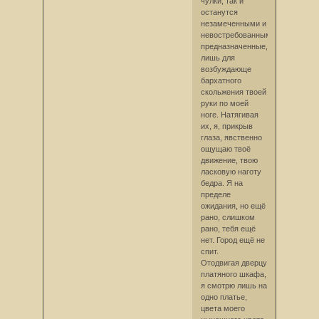
чулки, так и
останутся
незамеченными и
невостребованными,
предназначенные,
лишь для
возбуждающе
бархатного
скольжения твоей
руки по моей
ноге. Натягивая
их, я, прикрыв
глаза, явственно
ощущаю твоё
движение, твою
ласковую наготу
бедра. Я на
пределе
ожидания, но ещё
рано, слишком
рано, тебя ещё
нет. Город ещё не
спит.
Отодвигая дверцу
платяного шкафа,
я смотрю лишь на
одно платье,
цвета моего