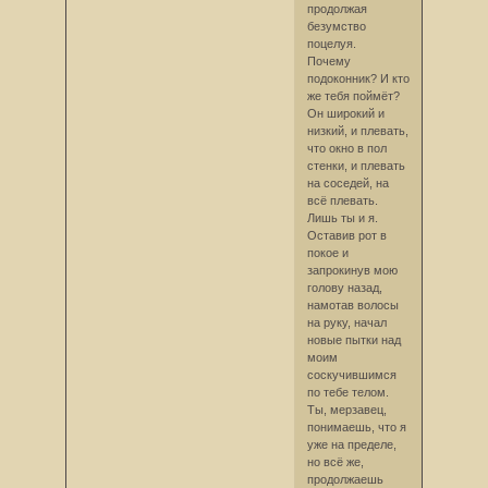
продолжая
безумство
поцелуя.
Почему
подоконник? И кто
же тебя поймёт?
Он широкий и
низкий, и плевать,
что окно в пол
стенки, и плевать
на соседей, на
всё плевать.
Лишь ты и я.
Оставив рот в
покое и
запрокинув мою
голову назад,
намотав волосы
на руку, начал
новые пытки над
моим
соскучившимся
по тебе телом.
Ты, мерзавец,
понимаешь, что я
уже на пределе,
но всё же,
продолжаешь