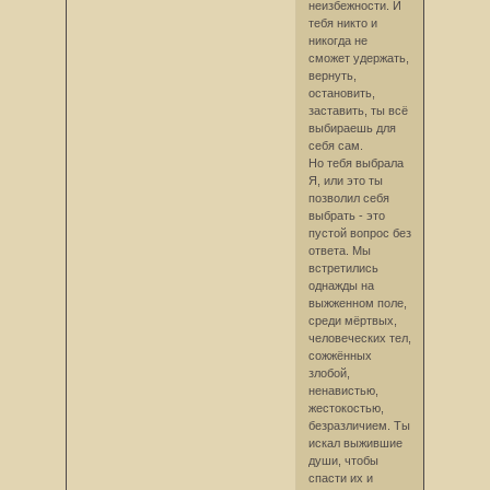
неизбежности. И
тебя никто и
никогда не
сможет удержать,
вернуть,
остановить,
заставить, ты всё
выбираешь для
себя сам.
Но тебя выбрала
Я, или это ты
позволил себя
выбрать - это
пустой вопрос без
ответа. Мы
встретились
однажды на
выжженном поле,
среди мёртвых,
человеческих тел,
сожжённых
злобой,
ненавистью,
жестокостью,
безразличием. Ты
искал выжившие
души, чтобы
спасти их и