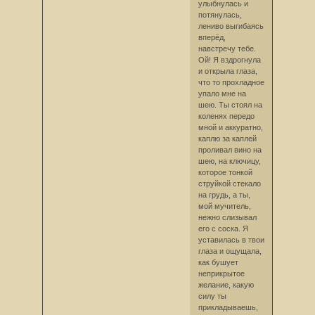
улыбнулась и
потянулась,
лениво выгибаясь
вперёд,
навстречу тебе.
Ой! Я вздрогнула
и открыла глаза,
что то прохладное
упало мне на
шею. Ты стоял на
коленях передо
мной и аккуратно,
каплю за каплей
проливал вино на
шею, на ключицу,
которое тонкой
струйкой стекало
на грудь, а ты,
мой мучитель,
нежно слизывал
его с соска. Я
уставилась в твои
глаза и ощущала,
как бушует
неприкрытое
желание, какую
силу ты
прикладываешь,