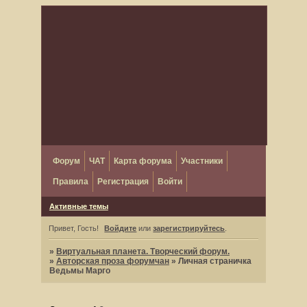
Форум
ЧАТ
Карта форума
Участники
Правила
Регистрация
Войти
Активные темы
Привет, Гость!
Войдите
или
зарегистрируйтесь
.
»
Виртуальная планета. Творческий форум.
»
Авторская проза форумчан
»
Личная страничка
Ведьмы Марго