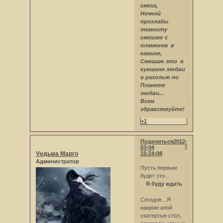
смеха,
Ночной
прохлады
темноту
смешаю с
пламенем в
камине,
Смешаю это в
кувшине любви
и разолью по
Планете
любви...
Всем
здравствуйте!
+1
Поделиться
2012-
03-04
3
Vедьма Марго
15:24:08
Администратор
Пусть первым
будет это...
Я буду ждать
Сегодня…Я
накрою алой
скатертью стол,