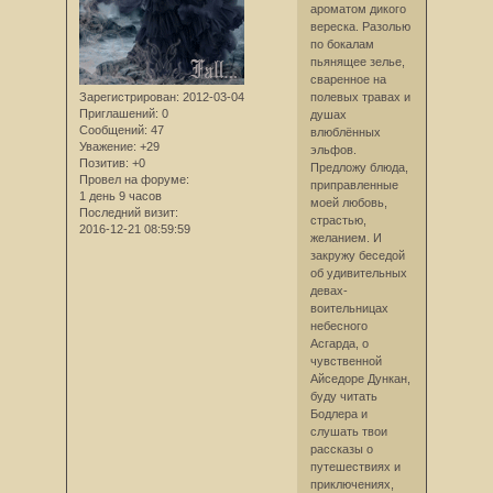
ароматом дикого
вереска. Разолью
по бокалам
пьянящее зелье,
сваренное на
Зарегистрирован
: 2012-03-04
полевых травах и
Приглашений:
0
душах
Сообщений:
47
влюблённых
Уважение:
+29
эльфов.
Позитив:
+0
Предложу блюда,
Провел на форуме:
приправленные
1 день 9 часов
моей любовь,
Последний визит:
страстью,
2016-12-21 08:59:59
желанием. И
закружу беседой
об удивительных
девах-
воительницах
небесного
Асгарда, о
чувственной
Айседоре Дункан,
буду читать
Бодлера и
слушать твои
рассказы о
путешествиях и
приключениях,