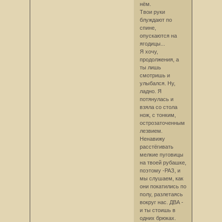
нём.
Твои руки
блуждают по
спине,
опускаются на
ягодицы...
Я хочу,
продолжения, а
ты лишь
смотришь и
улыбался. Ну,
ладно. Я
потянулась и
взяла со стола
нож, с тонким,
острозаточенным
лезвием.
Ненавижу
расстёгивать
мелкие пуговицы
на твоей рубашке,
поэтому -РАЗ, и
мы слушаем, как
они покатились по
полу, разлетаясь
вокруг нас. ДВА -
и ты стоишь в
одних брюках.