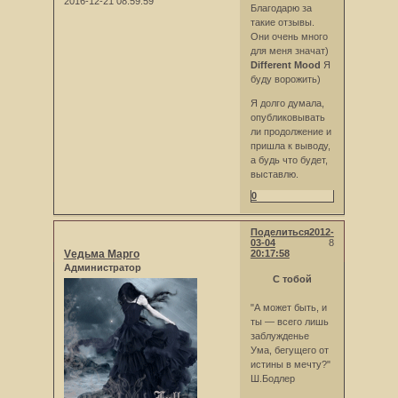
2016-12-21 08:59:59
Благодарю за
такие отзывы.
Они очень много
для меня значат)
Different Mood
Я
буду ворожить)
Я долго думала,
опубликовывать
ли продолжение и
пришла к выводу,
а будь что будет,
выставлю.
0
Поделиться
2012-
03-04
8
Vедьма Марго
20:17:58
Администратор
С тобой
"А может быть, и
ты — всего лишь
заблужденье
Ума, бегущего от
истины в мечту?"
Ш.Бодлер