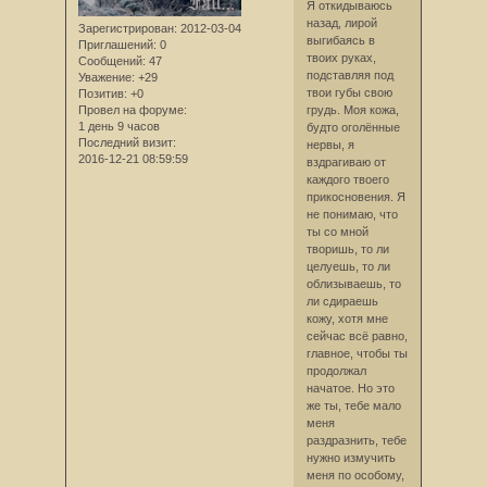
Я откидываюсь
назад, лирой
Зарегистрирован
: 2012-03-04
выгибаясь в
Приглашений:
0
твоих руках,
Сообщений:
47
подставляя под
Уважение:
+29
твои губы свою
Позитив:
+0
Провел на форуме:
грудь. Моя кожа,
1 день 9 часов
будто оголённые
Последний визит:
нервы, я
2016-12-21 08:59:59
вздрагиваю от
каждого твоего
прикосновения. Я
не понимаю, что
ты со мной
творишь, то ли
целуешь, то ли
облизываешь, то
ли сдираешь
кожу, хотя мне
сейчас всё равно,
главное, чтобы ты
продолжал
начатое. Но это
же ты, тебе мало
меня
раздразнить, тебе
нужно измучить
меня по особому,