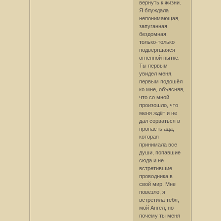
вернуть к жизни.
Я блуждала
непонимающая,
запуганная,
бездомная,
только-только
подвергшаяся
огненной пытке.
Ты первым
увидел меня,
первым подошёл
ко мне, объясняя,
что со мной
произошло, что
меня ждёт и не
дал сорваться в
пропасть ада,
которая
принимала все
души, попавшие
сюда и не
встретившие
проводника в
свой мир. Мне
повезло, я
встретила тебя,
мой Ангел, но
почему ты меня