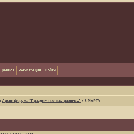
Правила
Регистрация
Войти
»
Архив форума "Праздничное настроение..."
»
8 МАРТА