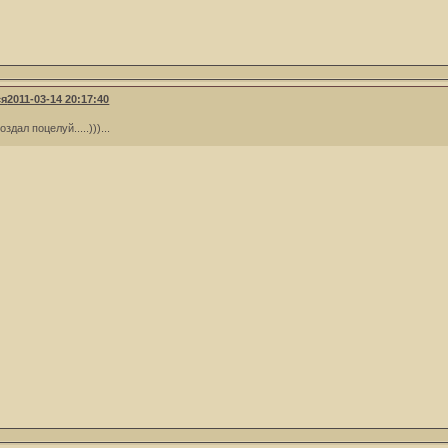
ся
2011-03-14 20:17:40
здал поцелуй.....)))...