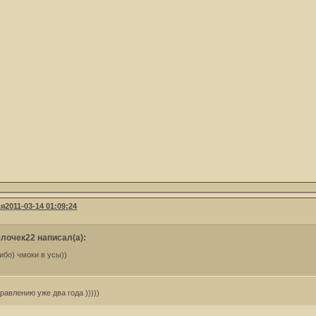
ся
2011-03-14 01:09:24
лочек22 написал(а):
ибо) чмоки в усы))
равлению уже два года )))))