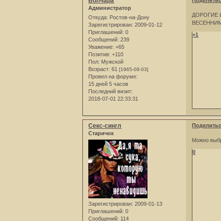
Волчара
Поделить
Администратор
ДОРОГИЕ 
Откуда:
Ростов-на-Дону
ВЕСЕННИМ 
Зарегистрирован
: 2009-01-12
Приглашений:
0
+1
Сообщений:
239
Уважение:
+65
Позитив:
+110
Пол:
Мужской
Возраст:
61
[1965-08-03]
Провел на форуме:
15 дней 5 часов
Последний визит:
2018-07-01 22:33:31
Секс-сингл
Поделить
Старичок
Можно выбр
0
Зарегистрирован
: 2009-01-13
Приглашений:
0
Сообщений:
114