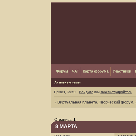
Форум
ЧАТ
Карта форума
Участники
Активные темы
Привет, Гость!
Войдите
или
зарегистрируйтесь
.
»
Виртуальная планета. Творческий форум.
Страница:
1
8 МАРТА