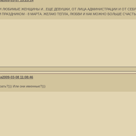
ся
2009-03-07 15:25:14
И ЛЮБИМЫЕ ЖЕНЩИНЫ И...ЕЩЕ ДЕВУШКИ, ОТ ЛИЦА АДМИНИСТРАЦИИ И ОТ СЕБ
ПРАЗДНИКОМ - 8 МАРТА. ЖЕЛАЮ ТЕПЛА, ЛЮБВИ И КАК МОЖНО БОЛЬШЕ СЧАСТЬЯ 
ся
2009-03-08 11:08:46
ать?))) Или они именные?)))