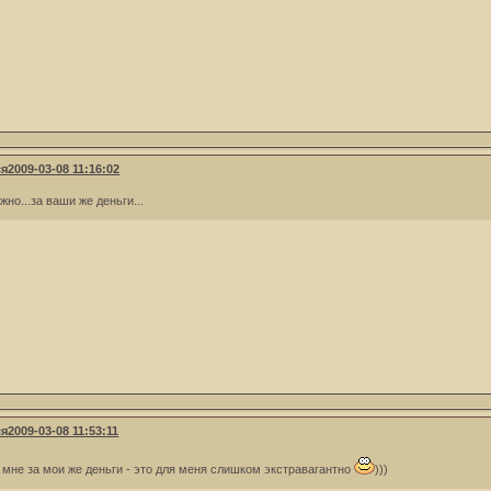
ся
2009-03-08 11:16:02
но...за ваши же деньги...
ся
2009-03-08 11:53:11
 мне за мои же деньги - это для меня слишком экстравагантно
)))