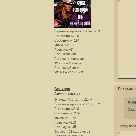
0
Зарегистрирован
: 2009-01-13
Приглашений:
0
Сообщений:
114
Уважение:
+10
Позитив:
+7
Пол:
Женский
Провел на форуме:
12 часов 29 минут
Последний визит:
2011-12-22 17:57:04
Волчара
Поделить
Администратор
Откуда:
Ростов-на-Дону
Анге
Зарегистрирован
: 2009-01-12
Приглашений:
0
Спас
Сообщений:
239
Уважение:
+65
Позитив:
+110
Этому позд
Пол:
Мужской
Возраст:
61
[1965-08-03]
0
Провел на форуме: