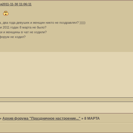
ся
2011-11-30 11:06:11
!
а, два года девушек и женщин никто не поздравлял? )))))
 и 2011 годах 8 марта не было?
и и женщины в чат не ходили?
форум не ходил?
»
Архив форума "Праздничное настроение..."
»
8 МАРТА