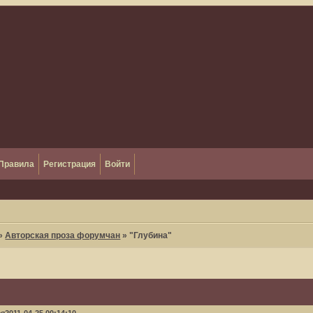
Правила
Регистрация
Войти
»
Авторская проза форумчан
»
"Глубина"