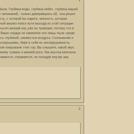
1
е была. Глубина воды глубина небес, глубина вашей
их начинаний, только доверившись ей, она решит
ть, с которой вы парите, мягкость, которая
ный анализ поиск пути выхода из этой ситуации
ысяч жизней нас уже не тревожат, потому что я
 Ваше сердце не каменное оно лишь пыль среди
ось глубиной, свежестью воздуха. Скольжение и
есокрушимы, бери в себя их несокрушимость.
ом покрывале этих гор. Вы слышите, какой звук
ннему туману и ранней росе. Как вкусна капелька
ражается, отражается, не попадая внутрь вас.
2