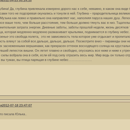
ся
2011-04-25 00:14:10
лубина! Да, глубина привлекала измерено дорого нас к себе, неважно, в каком она вид
сами того не подозревая окунались и тонули в ней. Глубина – прародительница велик
. Музыка как ловко и правильно она направляет нас, наполняя паруса наших душ. Легкос
все ваше тело, чем больше расстояние, тем больше должно тянуть вас в низ. Тщатель
нительная затрата энергии. Дневные заботы, заботы прошлой недели, жизнь десятков т
а, которая медленно-медленно размахивает крыльями, поднимается в глубину небес.
ренье-это свобода полета, это не зависимость тела которое уже отдыхает и пропитал
сть влекут за собой все дальше, дальше, дальше. Посмотрите вниз – пирамиды они н
их заснеженными вершинами, как прекрасен оттенок восходящего солнца на хрустальн
увший лепесток вишни. Он летит плавно и свободно, опускаясь все ниже и ниже к утре
е силы вобрала она в себя, если ей под силу отразить весь мир. Мир ведь он только от
о вы туман, вы птица парящая в глубине небес………………….
ся
2012-07-18 23:47:07
то писала Юлька..