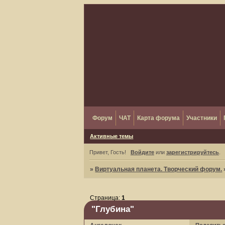
Форум
ЧАТ
Карта форума
Участники
Активные темы
Привет, Гость!
Войдите
или
зарегистрируйтесь
.
»
Виртуальная планета. Творческий форум.
Страница:
1
"Глубина"