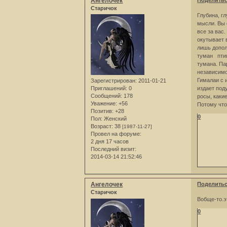
Ангелочек
Поделить
Старичок
Глубина, г
мысли. Вы 
все за вас
окутывает 
лишь допол
туман птиц
тумана. Па
независимо
Гималаи с 
Зарегистрирован
: 2011-01-21
издает под
Приглашений:
0
Сообщений:
178
росы, каки
Уважение:
+56
Потому чт
Позитив:
+28
0
Пол:
Женский
Возраст:
38
[1987-11-27]
Провел на форуме:
2 дня 17 часов
Последний визит:
2014-03-14 21:52:46
Ангелочек
Поделить
Старичок
Вобще-то.э
0